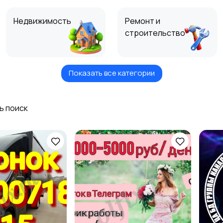
Недвижимость
Ремонт и
строительство
Показать все категории
Хозяйство и уборка
Репетиторы и
обучение
ь поиск
Спорт и отдых
Красота и здоровье
Для Бизнеса
Животные