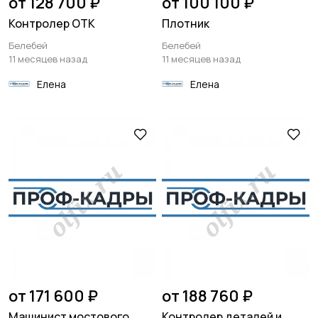
от 128 700 ₽
от 100 100 ₽
Контролер ОТК
Плотник
Белебей
Белебей
11 месяцев назад
11 месяцев назад
Елена
Елена
от 171 600 ₽
от 188 760 ₽
Машинист мостового
Контролер деталей и