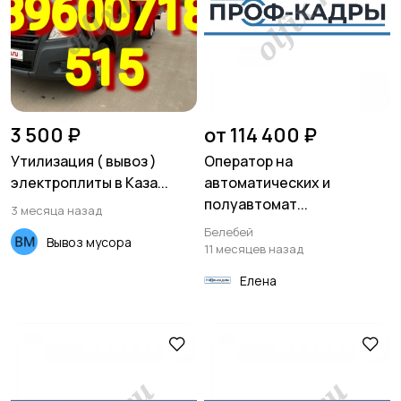
Хозяйство и уборка
Репетиторы и
обучение
3 500 ₽
от 114 400 ₽
Утилизация ( вывоз )
Оператор на
электроплиты в Каза...
автоматических и
Юристы
Услуги аренды
полуавтомат...
3 месяца назад
Белебей
Вывоз мусора
11 месяцев назад
Елена
Тренеры
Работа/Вакансии
29
Спорт и отдых
Красота и здоровье