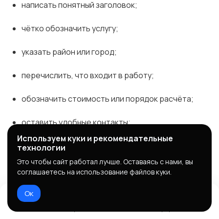
написать понятный заголовок;
чётко обозначить услугу;
указать район или город;
перечислить, что входит в работу;
обозначить стоимость или порядок расчёта;
оставить удобные контакты;
Используем куки и рекомендательные
при возможности добавить примеры работ.
технологии
Это чтобы сайт работал лучше. Оставаясь с нами, вы
соглашаетесь на использование файлов куки.
Ок
Примеры цепляющих заголовков:
Домой
Избранное
Добавить
Чат
Профиль