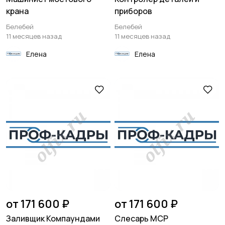
крана
приборов
Белебей
Белебей
11 месяцев назад
11 месяцев назад
Елена
Елена
от 171 600 ₽
от 171 600 ₽
Заливщик Компаундами
Слесарь МСР