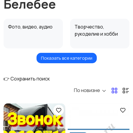
Белебее
Фото, видео, аудио
Творчество,
рукоделие и хобби
Показать все категории
Недвижимость
Ремонт и
строительство
👉 Сохранить поиск
По новизне
Ремонт и установка
Ремонт авто
техники
Услуги красоты
Перевозки и курьеры