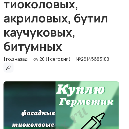
тиоколовых,
акриловых, бутил
каучуковых,
битумных
1 год назад
20 (1 сегодня)
№26145685188