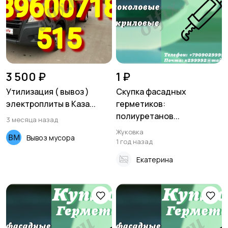
Хозяйство и уборка
Репетиторы и
обучение
3 500 ₽
1 ₽
Утилизация ( вывоз )
Скупка фасадных
электроплиты в Каза...
герметиков:
Юристы
Услуги аренды
полиуретанов...
3 месяца назад
Жуковка
Вывоз мусора
1 год назад
Екатерина
Тренеры
Работа/Вакансии
Спорт и отдых
Красота и здоровье