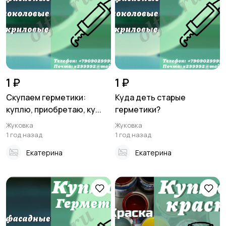
Стройматериалы и
Хэндмейд
инструменты
11
1 ₽
1 ₽
Скупаем герметики:
Куда деть старые
куплю, приобретаю, ку...
герметики?
Транспорт
Мода и стиль
Жуковка
Жуковка
1 год назад
1 год назад
Екатерина
Екатерина
Для Бизнеса
Животные