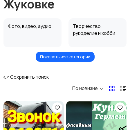
Жуковке
Фото, видео, аудио
Творчество,
рукоделие и хобби
Показать все категории
Недвижимость
Ремонт и
строительство
👉 Сохранить поиск
По новизне
Ремонт и установка
Ремонт авто
техники
Услуги красоты
Перевозки и курьеры