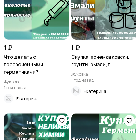
Хобби и развлечения
Электроника
Для дома и дачи
Услуги
1 ₽
1 ₽
Что делать с
Скупка, приемка краски,
просроченными
грунты, эмали, г...
герметиками?
Жуковка
Детские товары
1 год назад
Жуковка
1 год назад
Екатерина
Екатерина