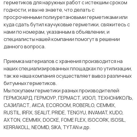
герметиков для наружных работ с истекшим сроком
годности, и вы не знаете, что делать с
просроченными полиуретановыми герметиками или
куда сдать бутил каучуковые герметики, свяжитесь с
нами по номерам, указанным в объявлении, и
специалисты нашей компании помогут в решении
данного вопроса.
Приемка материалов с хранения производится на
наших специализированных площадках по утилизации,
так же наша компания осуществляет вывоз различных
битумных герметиков.
Мы покупаем герметики разных производителей:
ГЕРМОХАРД, ГЕРМОУР, ГЕРМАСТ, ИЗОЛ, ТЕХНОНИКОЛЬ,
САЗИЛАСТ, АКСА, ECOROOM, ROBERLO, CEMMIX,
RUSTIL, IRFIX, SEALIT, PRIDE, TENGYU, INVAMAT, KUDO,
AXTON, CEMMIX, DOCKE, FOME FLEX, ISOCORK, ISOSIL,
KERRAKOLL, NEOMID, SIKA, TYTAN и др.