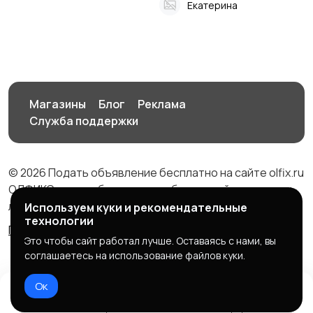
Екатерина
Магазины
Блог
Реклама
Служба поддержки
© 2026 Подать объявление бесплатно на сайте olfix.ru
ОЛФИКС - доска беспалтных объявлений от частных
лиц и компаний
Используем куки и рекомендательные
технологии
Правила сервиса
Политика конфиденциальности
Это чтобы сайт работал лучше. Оставаясь с нами, вы
соглашаетесь на использование файлов куки.
Ок
Домой
Избранное
Добавить
Чат
Профиль