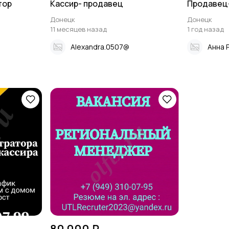
тор
Кассир- продавец
Продавец
Донецк
Донецк
11 месяцев назад
1 год назад
Alexandra.0507@
Анна 
80 000 ₽