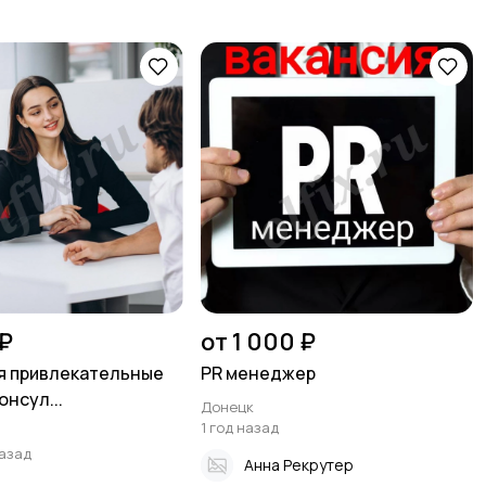
₽
от 1 000 ₽
я привлекательные
PR менеджер
нсул...
Донецк
1 год назад
назад
Анна Рекрутер