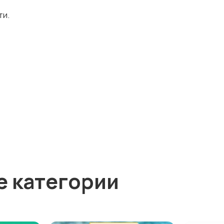
ти.
е категории