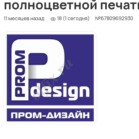
полноцветной печат
11 месяцев назад
18 (1 сегодня)
№67809692930