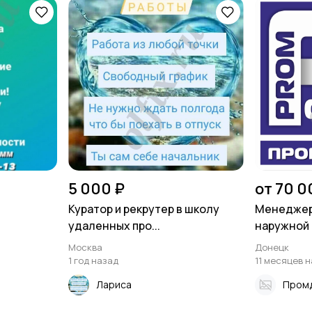
5 000 ₽
от 70 0
Куратор и рекрутер в школу
Менеджер
удаленных про...
наружной
Москва
Донецк
1 год назад
11 месяцев 
Лариса
Пром