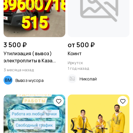
Хозяйство и уборка
Репетиторы и
обучение
3 500 ₽
от 500 ₽
Утилизация ( вывоз )
Коинт
электроплиты в Каза...
Иркутск
Юристы
Услуги аренды
1 год назад
3 месяца назад
Николай
Вывоз мусора
Тренеры
Работа/Вакансии
2
Спорт и отдых
Красота и здоровье
1