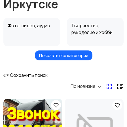
Иркутске
Фото, видео, аудио
Творчество,
рукоделие и хобби
Показать все категории
Недвижимость
Ремонт и
строительство
1
👉 Сохранить поиск
По новизне
Ремонт и установка
Ремонт авто
техники
Услуги красоты
Перевозки и курьеры