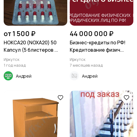
Хобби и развлечения
Электроника
от 1 500 ₽
44 000 000 ₽
Для дома и дачи
Услуги
3
НОКСА20 (NOXA20) 50
Бизнес-кредиты по РФ!
Капсул (5 блистеров ...
Кредитование физич...
Иркутск
Иркутск
1 год назад
7 месяцев назад
Детские товары
Андрей
Андрей