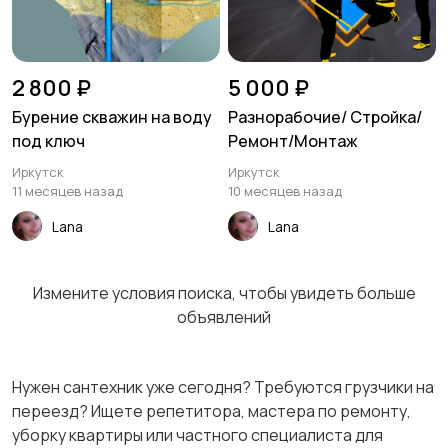
2 800 ₽
5 000 ₽
Бурение скважин на воду
Разнорабочие/ Стройка/
под ключ
Ремонт/Монтаж
Иркутск
Иркутск
11 месяцев назад
10 месяцев назад
Lana
Lana
Измените условия поиска, чтобы увидеть больше
объявлений
Нужен сантехник уже сегодня? Требуются грузчики на
переезд? Ищете репетитора, мастера по ремонту,
уборку квартиры или частного специалиста для