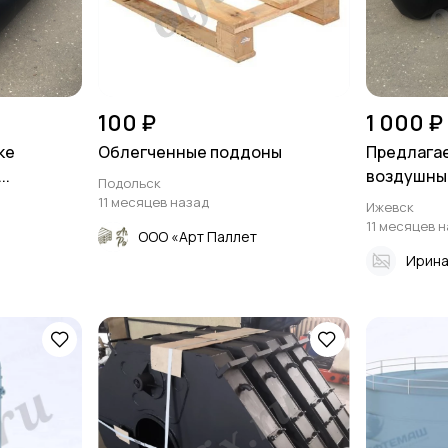
100 ₽
1 000 ₽
ке
Облегченные поддоны
Предлагае
..
воздушные
Подольск
11 месяцев назад
Ижевск
11 месяцев 
ООО «Арт Паллет
Ирин