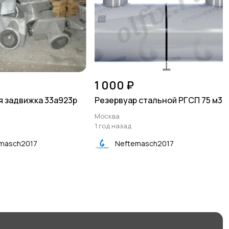
1 000 ₽
 задвижка 33а923р
Резервуар стальной РГСП 75 м3
Москва
1 год назад
masch2017
Neftemasch2017