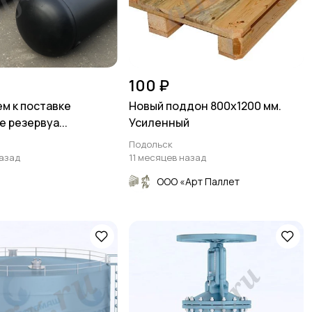
100 ₽
м к поставке
Новый поддон 800х1200 мм.
 резервуа...
Усиленный
Подольск
назад
11 месяцев назад
а
ООО «Арт Паллет