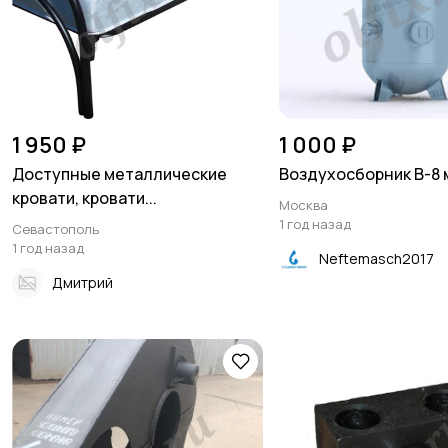
1 950 ₽
1 000 ₽
Доступные металлические
Воздухосборник В-8 
кровати, кровати...
Москва
1 год назад
Севастополь
1 год назад
Neftemasch2017
Дмитрий