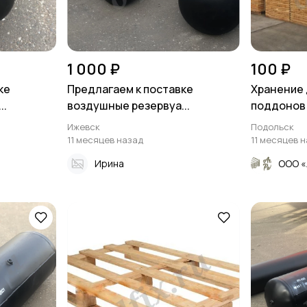
1 000 ₽
100 ₽
ке
Предлагаем к поставке
Хранение
..
воздушные резервуа...
поддонов
Ижевск
Подольск
11 месяцев назад
11 месяцев 
Ирина
ООО «