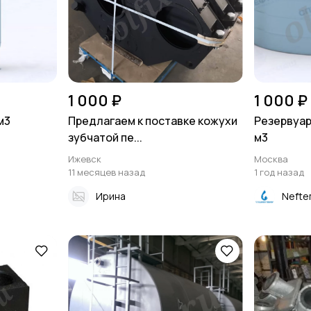
1 000 ₽
1 000 ₽
м3
Предлагаем к поставке кожухи
Резервуар
зубчатой пе...
м3
Ижевск
Москва
11 месяцев назад
1 год назад
Ирина
Nefte