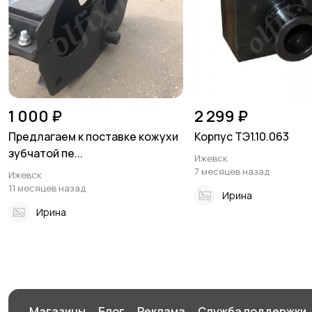
1 000 ₽
2 299 ₽
Предлагаем к поставке кожухи
Корпус ТЭ1.10.063
зубчатой пе...
Ижевск
7 месяцев назад
Ижевск
11 месяцев назад
Ирина
Ирина
Магазины
Блог
Реклама
Служба поддержки