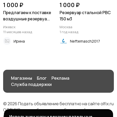
1 000 ₽
1 000 ₽
Предлагаем к поставке
Резервуар стальной РВС
воздушные резервуа...
150 м3
Ижевск
Москва
11 месяцев назад
1 год назад
Ирина
Neftemasch2017
Магазины
Блог
Реклама
Служба поддержки
© 2026 Подать объявление бесплатно на сайте olfix.ru
ОЛФИКС - доска беспалтных объявлений от частных
лиц и компаний
Используем куки и рекомендательные