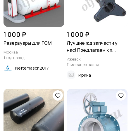
1 000 ₽
1 000 ₽
Резервуары для ГСМ
Лучшие жд запчасти у
нас! Предлагаем к п...
Москва
1 год назад
Ижевск
11 месяцев назад
Neftemasch2017
Ирина