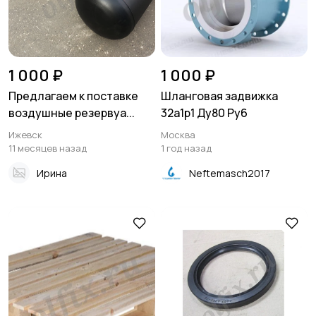
1 000 ₽
1 000 ₽
Предлагаем к поставке
Шланговая задвижка
воздушные резервуа...
32а1р1 Ду80 Ру6
Ижевск
Москва
11 месяцев назад
1 год назад
Ирина
Neftemasch2017