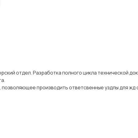
орский отдел. Разработка полного цикла технической до
а.
1, позволяющее производить ответсвенные уздлы для жд 