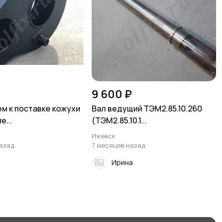
9 600 ₽
м к поставке кожухи
Вал ведущий ТЭМ2.85.10.260
е...
(ТЭМ2.85.10.1...
Ижевск
назад
7 месяцев назад
а
Ирина