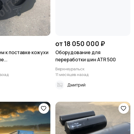
от 18 050 000 ₽
м к поставке кожухи
Оборудование для
е...
переработки шин ATR 500
Верхнеуральск
назад
11 месяцев назад
а
Дмитрий