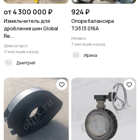
от 4 300 000 ₽
924 ₽
Измельчитель для
Опора балансира
дробления шин Global
ТЭ3.13.016А
Re...
Ижевск
7 месяцев назад
Дивногорск
11 месяцев назад
Ирина
Дмитрий