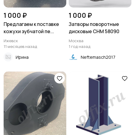
1 000 ₽
1 000 ₽
Предлагаем к поставке
Затворы поворотные
кожухи зубчатой пе...
дисковые СНМ 58090
Ижевск
Москва
11 месяцев назад
1 год назад
Ирина
Neftemasch2017