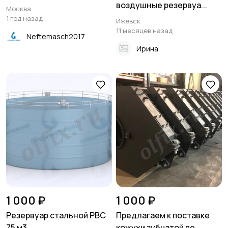
воздушные резервуа...
Москва
1 год назад
Ижевск
11 месяцев назад
Neftemasch2017
Ирина
1 000 ₽
1 000 ₽
Резервуар стальной РВС
Предлагаем к поставке
75 м3
кожухи зубчатой пе...