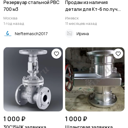
Резервуар стальной РВС
Продам из наличия
700 м3
детали для Кт-6 по луч...
Москва
Ижевск
1 год назад
11 месяцев назад
Neftemasch2017
Ирина
1 000 ₽
1 000 ₽
30С15НЖ задвижка
Шланговая задвижка