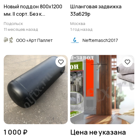
Новый поддон 800х1200
Шланговая задвижка
мм. II сорт. Без к...
33а629р
Подольск
Москва
11 месяцев назад
1 год назад
ООО «Арт Паллет
Neftemasch2017
1 000 ₽
Цена не указана