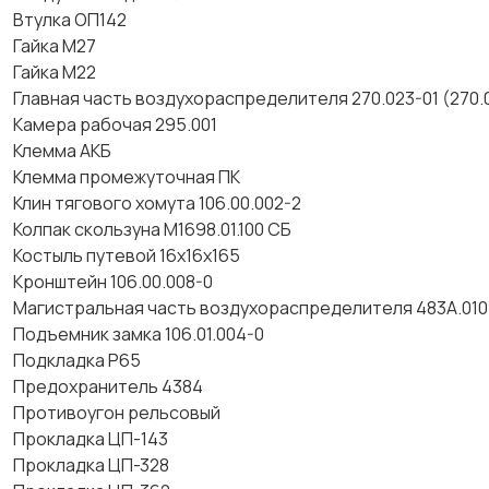
Втулка ОП142
Гайка М27
Гайка М22
Главная часть воздухораспределителя 270.023-01 (270.
Камера рабочая 295.001
Клемма АКБ
Клемма промежуточная ПК
Клин тягового хомута 106.00.002-2
Колпак скользуна М1698.01.100 СБ
Костыль путевой 16х16х165
Кронштейн 106.00.008-0
Магистральная часть воздухораспределителя 483А.010
Подъемник замка 106.01.004-0
Подкладка Р65
Предохранитель 4384
Противоугон рельсовый
Прокладка ЦП-143
Прокладка ЦП-328