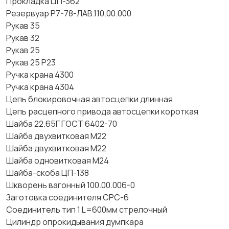
Прокладка ЦП-362
Резервуар Р7-78-ЛАВ.110.00.000
Рукав 35
Рукав 32
Рукав 25
Рукав 25 Р23
Ручка крана 4300
Ручка крана 4304
Цепь блокировочная автосцепки длинная
Цепь расцепного привода автосцепки короткая
Шайба 22.65Г ГОСТ 6402-70
Шайба двухвитковая М22
Шайба двухвитковая М22
Шайба одновитковая М24
Шайба-скоба ЦП-138
Шкворень вагонный 100.00.006-0
Заготовка соединителя СРС-6
Соединитель тип 1 L=600мм стрелочный
Цилиндр опрокидывания думпкара