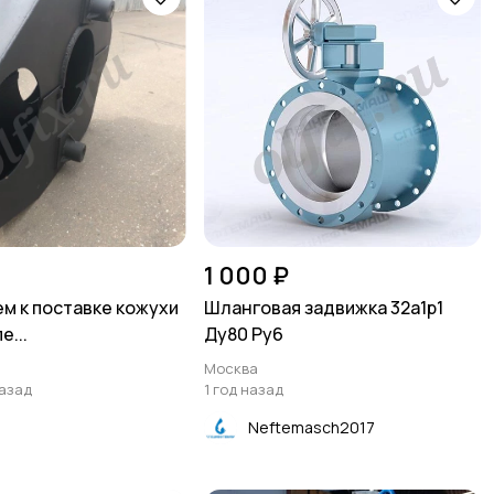
1 000 ₽
м к поставке кожухи
Шланговая задвижка 32а1р1
е...
Ду80 Ру6
Москва
назад
1 год назад
а
Neftemasch2017