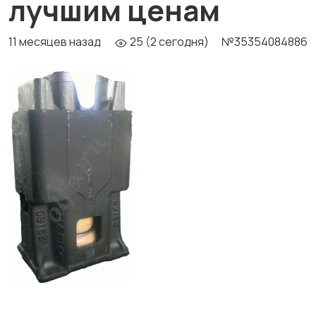
лучшим ценам
11 месяцев назад
25 (2 сегодня)
№35354084886