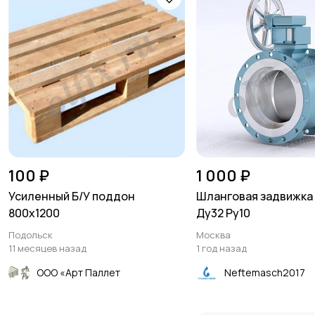
100 ₽
1 000 ₽
Усиленный Б/У поддон
Шланговая задвижка 
800х1200
Ду32 Ру10
Подольск
Москва
11 месяцев назад
1 год назад
ООО «Арт Паллет
Neftemasch2017