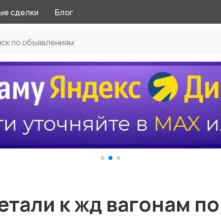
ые сделки
Блог
етали к жд вагонам по