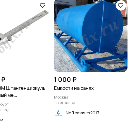
 ₽
1 000 ₽
0M Штангенциркуль
Емкости на санях
ый ме...
Москва
1 год назад
бург
назад
Neftemasch2017
им