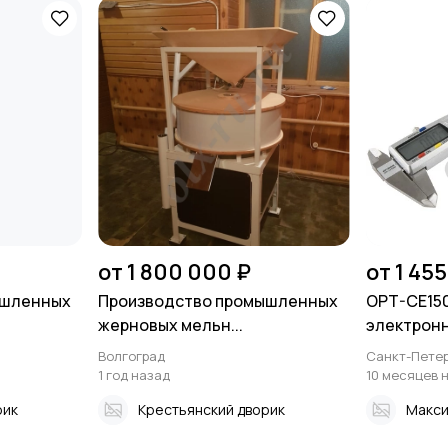
от 1 800 000 ₽
от 1 455
ышленных
Производство промышленных
OPT-CE15
жерновых мельн...
электронн
Волгоград
Санкт-Петер
1 год назад
10 месяцев 
рик
Крестьянский дворик
Макс