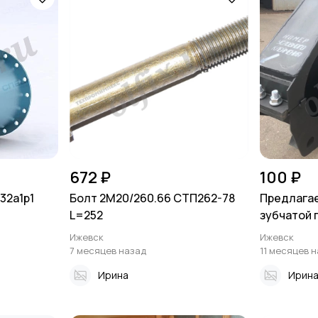
672 ₽
100 ₽
32а1р1
Болт 2М20/260.66 СТП262-78
Предлагае
L=252
зубчатой п
Ижевск
Ижевск
7 месяцев назад
11 месяцев 
Ирина
Ирин