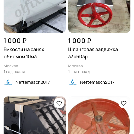
1 000 ₽
1 000 ₽
Емкости на санях
Шланговая задвижка
объемом 10м3
33а603р
Москва
Москва
1 год назад
1 год назад
Neftemasch2017
Neftemasch2017