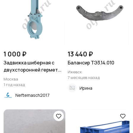
1 000 ₽
13 440 ₽
Задвижка шиберная с
Балансир ТЭ3.14.010
двухсторонней гермет...
Ижевск
7 месяцев назад
Москва
1 год назад
Ирина
Neftemasch2017