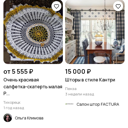
от 5 555 ₽
15 000 ₽
Очень красивая
Шторы в стиле Кантри
салфетка-скатерть малая
Пенза
Р...
3 недели назад
Тихорецк
Салон штор FACTURA
1 год назад
Ольга Климова