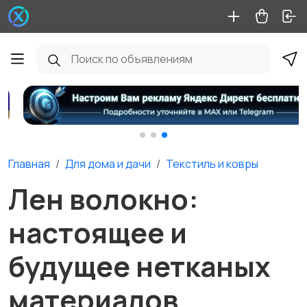
Главная
Для дома и дачи
Текстиль и ковры
Лен волокно:
настоящее и
будущее нетканых
материалов