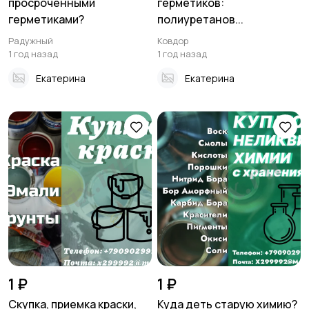
просроченными
герметиков:
герметиками?
полиуретанов...
Радужный
Ковдор
1 год назад
1 год назад
Екатерина
Екатерина
1 ₽
1 ₽
Скупка, приемка краски,
Куда деть старую химию?