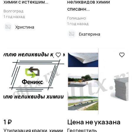
химии с истекшим...
неликвидов химии
списанн...
Волгоград
1 год назад
Голицыно
1 год назад
Христина
Екатерина
1 ₽
Цена не указана
Утилизация краски, химии
Геотекстиль