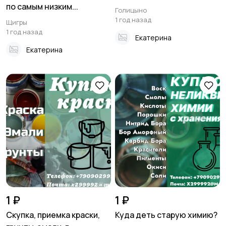
по самым низким...
Голицыно
1 год назад
Щигры
1 год назад
Екатерина
Екатерина
1 ₽
1 ₽
Скупка, приемка краски,
Куда деть старую химию?