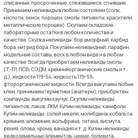
списанные, просроченные, слежавшиеся, сгнившие
Принимаем неликвиды в любом состоянии (соли,
кислоты, окиси, порошки, смолы, пигменты, красители,
металлические порошки). Скупаем складские,
лабораторные остатки в любом количестве и
качестве. Скупка неликвиды: бор аморфный, карбид
бора, нитрид бора. Покупаем неликвидный: парафин,
модельные составы, воск в любом виде и в любом
качестве. Всегда приобретаем неликвиды смолы
(Т-111, ПСВ, СЭДМ, кремнийорганические смолы и т.
д.), жидкости 119-54, жидкость 119-55,
фторорганические жидкости. Всегда выкупаем любые
клеи, принимаем герметики (анатерм), приобретем
компаунды, выкупим каучук. Скупим неликвиды:
пигментов, лаков, ЛКМ. Купим неликвиды: канифоли.
Купим неликвиды: солей никеля, молибдена, кобальта,
кремния, алюминия, вольфрама, титана, висмута,
рения, олова, хрома, ванадия и т. д. Купим неликвиды:
редкоземельных элементов, церия, полирита,