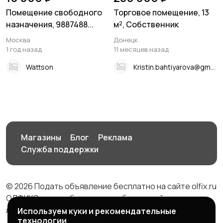
Помещение свободного
Торговое помещение, 13
назначения, 9887488...
м², Собственник
Москва
Донецк
1 год назад
11 месяцев назад
Wattson
Kristin.bahtiyarova@gmail.ru
Магазины
Блог
Реклама
Служба поддержки
© 2026 Подать объявление бесплатно на сайте olfix.ru
ОЛФИКС - доска беспалтных объявлений от частных
лиц и компаний
Используем куки и рекомендательные
технологии