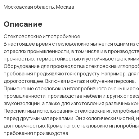
Московская область, Москва
Описание
Стекловолокно иглопробивное.
В настоящее время стекловолокно является одним из 
отраслях промышленности, в том числе и в производст
прочностью, термостойкостью и устойчивостью к хими
Оборудование для производства стекловокна иглопроби
требования предъявляются к продукту. Например, для
дорогостоящее. Включая монтаж и обучение персона.
Применение стекловокна иглопробивного очень широко
промышленности, производстве мебели и других отрасл
звукоизоляции, а также для изготовления различных конс
Перспективы использования стекловокна иглопробивно
перед другими материалами. Он экологически чистый,
долговечностью. Кроме того, стекловокно иглопробив
требования производства.