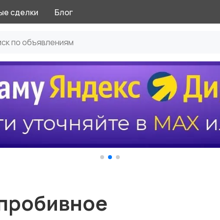
ые сделки
Блог
опробивное