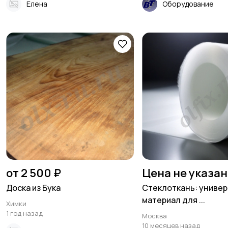
Елена
Оборудование
от 2 500 ₽
Цена не указа
Доска из Бука
Стеклоткань: униве
материал для ...
Химки
1 год назад
Москва
10 месяцев назад