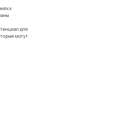
иях к
заны
отенциал для
оторые могут