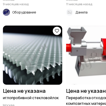
9 месяцев назад
11 месяцев назад
Оборудование
Данила
Цена не указана
Цена не указа
иглопробивной стекловойлок
Переработка отходо
композитных материа
Москва