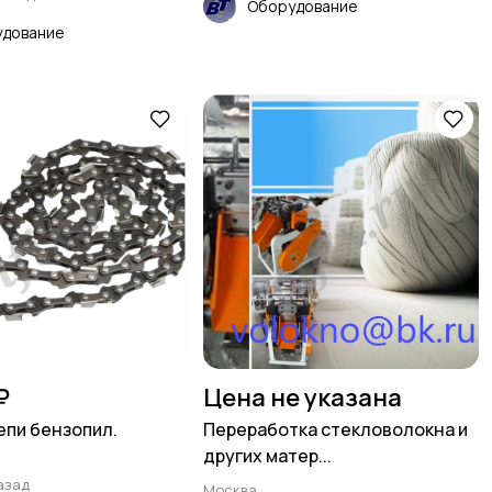
Оборудование
дование
₽
Цена не указана
епи бензопил.
Переработка стекловолокна и
других матер...
азад
Москва