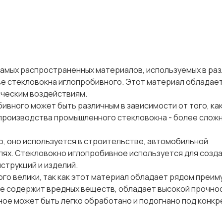
самых распространенных материалов, используемых в ра
ве стекловокна иглопробивного. Этот материал обладает
ческим воздействиям.
вного может быть различным в зависимости от того, ка
 производства промышленного стекловокна - более сложн
, оно используется в строительстве, автомобильной
ях. Стекловокно иглопробивное используется для созда
трукций и изделий.
го велики, так как этот материал обладает рядом преи
 не содержит вредных веществ, обладает высокой прочно
ное может быть легко обработано и подогнано под конк