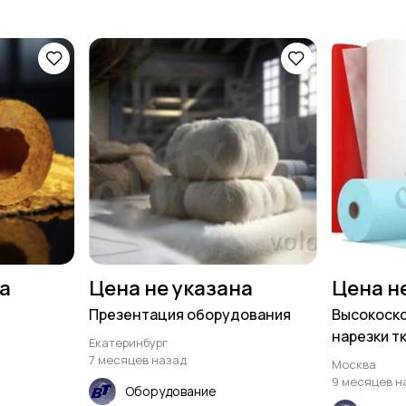
на
Цена не указана
Цена н
Презентация оборудования
Высокоско
нарезки тк
Екатеринбург
7 месяцев назад
Москва
9 месяцев н
Оборудование