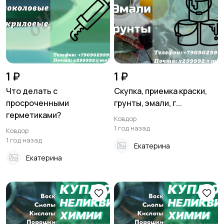
Хобби и развлечения
Электроника
Для дома и дачи
Услуги
1 ₽
1 ₽
Что делать с
Скупка, приемка краски,
просроченными
грунты, эмали, г...
герметиками?
Ковдор
Детские товары
1 год назад
Ковдор
1 год назад
Екатерина
Екатерина