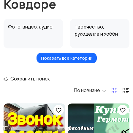
Ковдоре
Фото, видео, аудио
Творчество,
рукоделие и хобби
Показать все категории
Недвижимость
Ремонт и
строительство
👉 Сохранить поиск
По новизне
Ремонт и установка
Ремонт авто
техники
Услуги красоты
Перевозки и курьеры