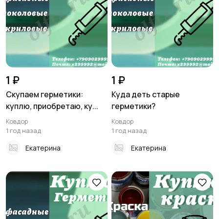
Стройматериалы и
Хэндмейд
инструменты
11
1 ₽
1 ₽
Скупаем герметики:
Куда деть старые
куплю, приобретаю, ку...
герметики?
Транспорт
Мода и стиль
Ковдор
Ковдор
1 год назад
1 год назад
Екатерина
Екатерина
Для Бизнеса
Животные