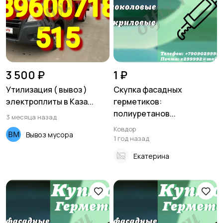
Хозяйство и уборка
Репетиторы и
обучение
3 500 ₽
1 ₽
Утилизация ( вывоз )
Скупка фасадных
электроплиты в Каза...
герметиков:
Юристы
Услуги аренды
полиуретанов...
3 месяца назад
Ковдор
Вывоз мусора
1 год назад
Екатерина
Тренеры
Работа/Вакансии
Спорт и отдых
Красота и здоровье