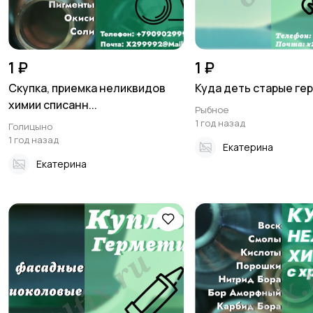
1 ₽
1 ₽
Скупка, приемка неликвидов
Куда деть старые ге
химии списанн...
Рыбное
1 год назад
Голицыно
1 год назад
Екатерина
Екатерина