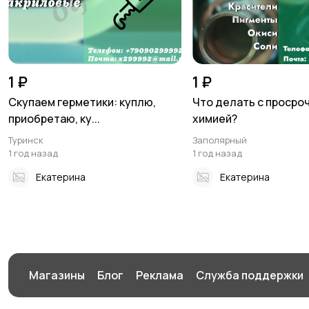
1 ₽
1 ₽
Скупаем герметики: куплю,
Что делать с просро
приобретаю, ку...
химией?
Туринск
Заполярный
1 год назад
1 год назад
Екатерина
Екатерина
Магазины
Блог
Реклама
Служба поддержки