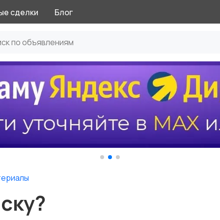
ые сделки
Блог
териалы
аску?