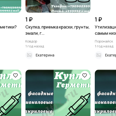
1 ₽
1 ₽
рметики?
Скупка, приемка краски, грунты,
Утилизаци
эмали, г...
самым низк
Ковдор
Поронайск
1 год назад
1 год назад
Екатерина
Екате