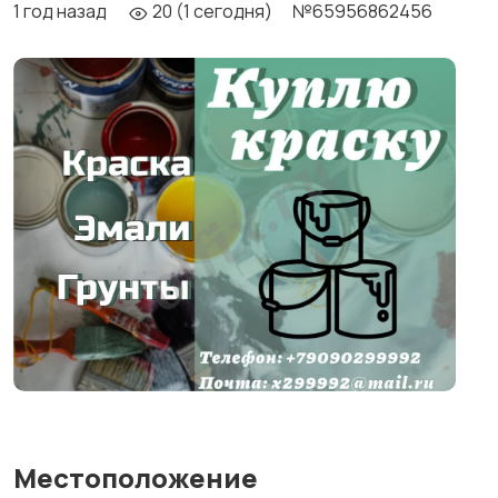
1 год назад
20 (1 сегодня)
№65956862456
Местоположение