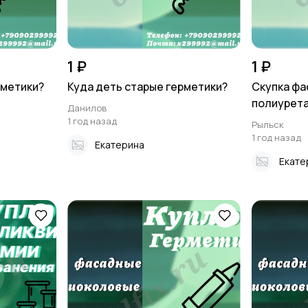
1 ₽
1 ₽
рметики?
Куда деть старые герметики?
Скупка фа
полиурета
Данилов
1 год назад
Рыльск
1 год назад
Екатерина
Екате