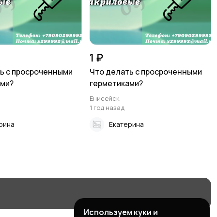
1 ₽
ь с просроченными
Что делать с просроченными
ами?
герметиками?
Енисейск
1 год назад
рина
Екатерина
Используем куки и