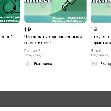
1 ₽
1 ₽
ченной
Что делать с просроченными
Что делат
герметиками?
герметик
Полярный
Ясный
1 год назад
1 год назад
Екатерина
Екате