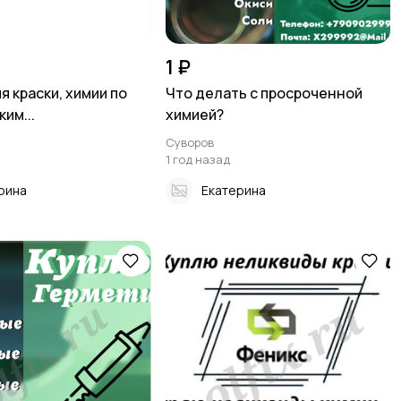
1 ₽
я краски, химии по
Что делать с просроченной
им...
химией?
Суворов
1 год назад
рина
Екатерина