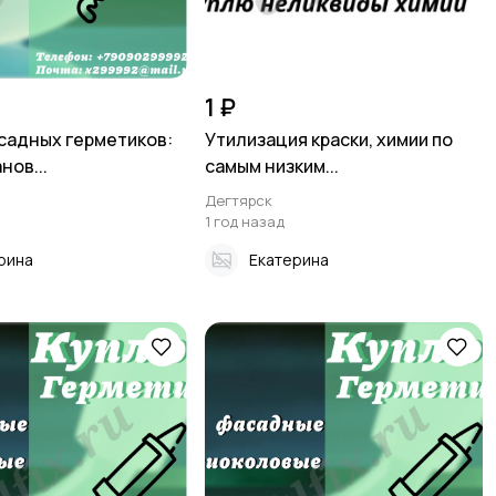
1 ₽
садных герметиков:
Утилизация краски, химии по
нов...
самым низким...
Дегтярск
1 год назад
рина
Екатерина