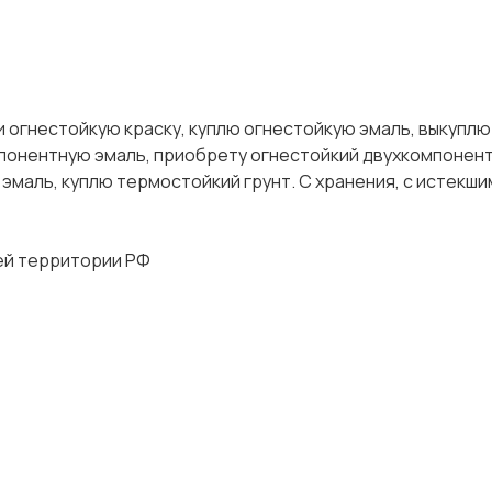
 огнестойкую краску, куплю огнестойкую эмаль, выкуплю
понентную эмаль, приобрету огнестойкий двухкомпонент
эмаль, куплю термостойкий грунт. С хранения, с истекш
сей территории РФ