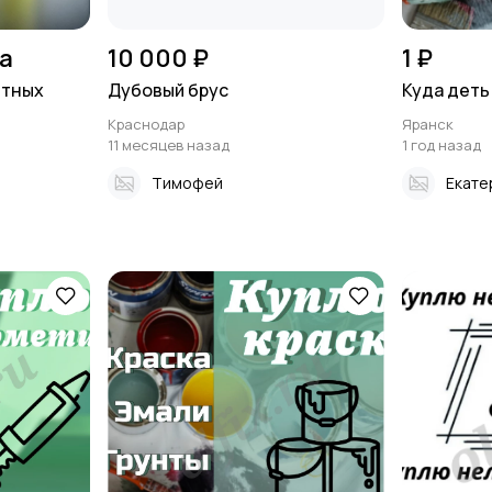
на
10 000 ₽
1 ₽
итных
Дубовый брус
Куда деть
Краснодар
Яранск
11 месяцев назад
1 год назад
Тимофей
Екате