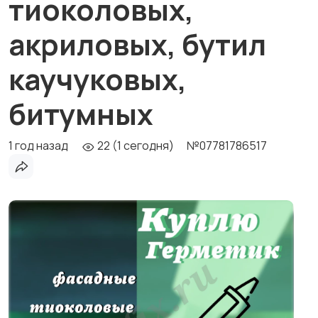
тиоколовых,
акриловых, бутил
каучуковых,
битумных
1 год назад
22 (1 сегодня)
№07781786517