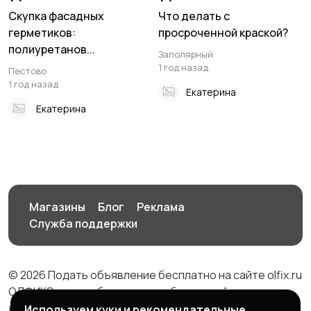
Скупка фасадных
Что делать с
герметиков:
просроченной краской?
полиуретанов...
Заполярный
1 год назад
Пестово
1 год назад
Екатерина
Екатерина
Магазины
Блог
Реклама
Служба поддержки
© 2026 Подать объявление бесплатно на сайте olfix.ru
ОЛФИКС - доска беспалтных объявлений от частных
лиц и компаний
Используем куки и рекомендательные