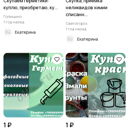
Скупаем герметики:
Скупка, приемка
куплю, приобретаю, ку...
неликвидов химии
списанн...
Голицыно
1 год назад
Светогорск
1 год назад
Екатерина
Екатерина
1 ₽
1 ₽