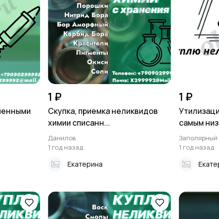
1 ₽
1 ₽
оченными
Скупка, приемка неликвидов
Утилизаци
химии списанн...
самым низк
Данилов
Заполярный
1 год назад
1 год назад
Екатерина
Екате