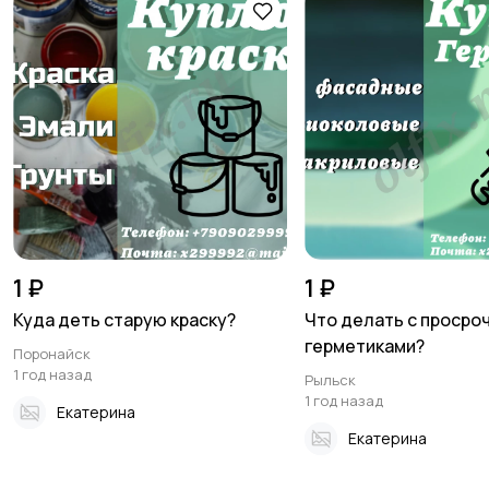
1 ₽
1 ₽
Куда деть старую краску?
Что делать с проср
герметиками?
Поронайск
1 год назад
Рыльск
1 год назад
Екатерина
Екатерина