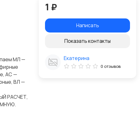
1 ₽
Написать
Показать контакты
Екатерина
упаем МЛ —
эфирные
0 отзывов
е, АС —
рные, ВЛ —
ЫЙ РАСЧЕТ,
УМНУЮ.