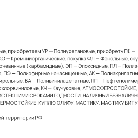
вые, приобретаем УР — Полиуретановые, приобрету ГФ —
КО — Кремнийорганические, покупка ФЛ — Фенольные, ск
Мочевинные (карбамидные), ЭП — Эпоксидные, ПЛ — Поли
, ПЭ — Полиэфирные ненасыщенные, АК — Полиакрилатны
тирольные, ВА — Поливинилацетатные, НП — Нефтеполиме
ерхлорвиниловые, КЧ — Каучуковые, АТМОСФЕРОСТОЙКИЕ,
 ИСТЕКШИМИ СРОКАМИ ГОДНОСТИ, НАЛИЧНЫЙ БЕЗНАЛИЧН
ТЕРМОСТОЙКИЕ. КУПЛЮ ОЛИФУ, МАСТИКУ, МАСТИКУ БИТ
сей территории РФ