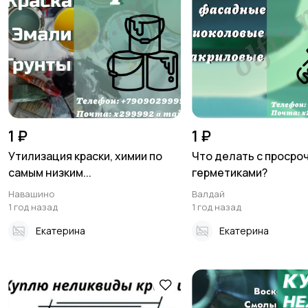
1 ₽
1 ₽
Утилизация краски, химии по
Что делать с проср
самым низким...
герметиками?
Навашино
Валдай
1 год назад
1 год назад
Екатерина
Екатерина