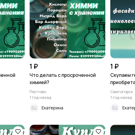
1 ₽
1 ₽
ченной
Что делать с просроченной
Скупаем г
химией?
приобретаю
Пестово
Светогорск
1 год назад
1 год назад
Екатерина
Екате