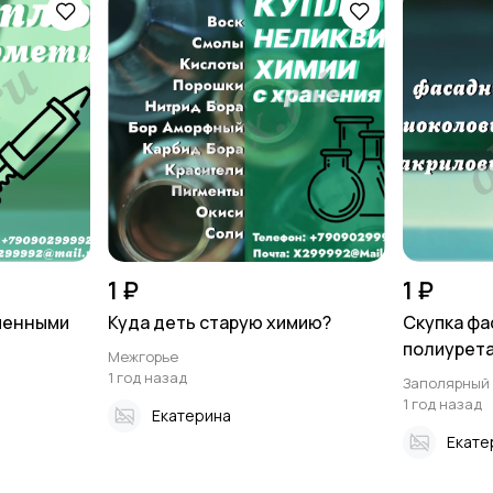
1 ₽
1 ₽
оченными
Куда деть старую химию?
Скупка фа
полиурета
Межгорье
1 год назад
Заполярный
1 год назад
Екатерина
Екате