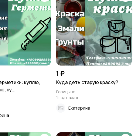
1 ₽
ерметики: куплю,
Куда деть старую краску?
, ку...
Голицыно
1 год назад
Екатерина
рина