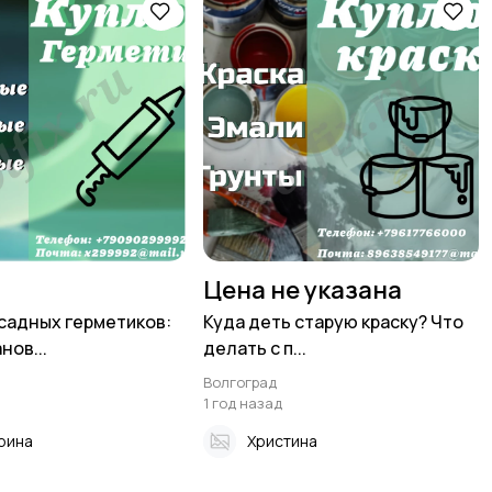
Цена не указана
садных герметиков:
Куда деть старую краску? Что
нов...
делать с п...
Волгоград
1 год назад
рина
Христина