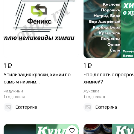
1 ₽
1 ₽
Утилизация краски, химии по
Что делать с просро
самым низким...
химией?
Радужный
Жуковка
1 год назад
1 год назад
Екатерина
Екатерина