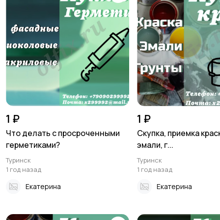
1 ₽
1 ₽
Что делать с просроченными
Скупка, приемка краск
герметиками?
эмали, г...
Туринск
Туринск
1 год назад
1 год назад
Екатерина
Екатерина