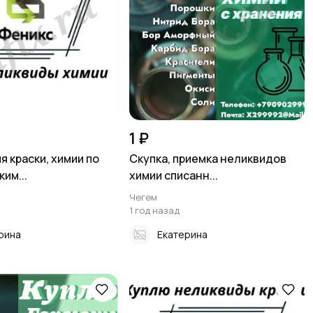
1 ₽
я краски, химии по
Скупка, приемка неликвидов
им...
химии списанн...
Чегем
1 год назад
рина
Екатерина