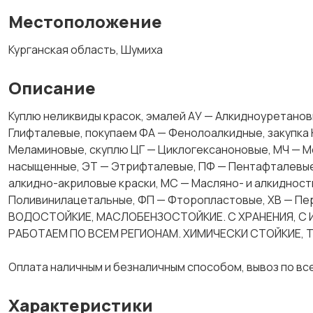
Местоположение
Курганская область, Шумиха
Описание
Куплю неликвиды красок, эмалей АУ — Алкидноуретано
Глифталевые, покупаем ФА — Фенолоалкидные, закупка 
Меламиновые, скуплю ЦГ — Циклогексаноновые, МЧ — 
насыщенные, ЭТ — Этрифталевые, ПФ — Пентафталевые
алкидно-акриловые краски, МС — Масляно- и алкиднос
Поливинилацетальные, ФП — Фторопластовые, ХВ — П
ВОДОСТОЙКИЕ, МАСЛОБЕНЗОСТОЙКИЕ. С ХРАНЕНИЯ, С
РАБОТАЕМ ПО ВСЕМ РЕГИОНАМ. ХИМИЧЕСКИ СТОЙКИЕ, 
Оплата наличным и безналичным способом, вывоз по в
Характеристики