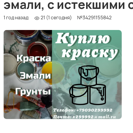
эмали, с истекшими 
1 год назад
21 (1 сегодня)
№34291155842