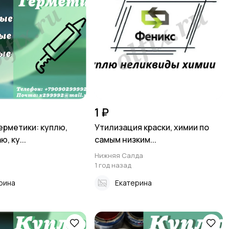
1 ₽
ерметики: куплю,
Утилизация краски, химии по
, ку...
самым низким...
Нижняя Салда
1 год назад
рина
Екатерина