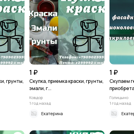
1 ₽
1 ₽
и, грунты,
Скупка, приемка краски, грунты,
Скупаем г
эмали, г...
приобретаю
Ковдор
Голицыно
1 год назад
1 год назад
Екатерина
Екате