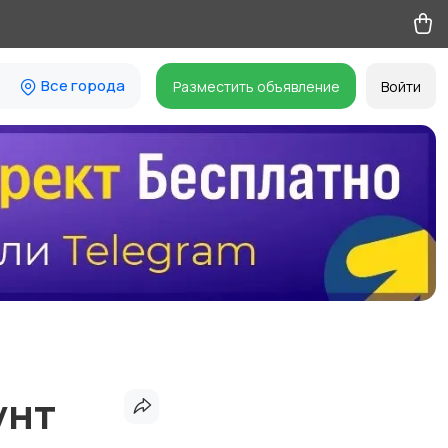
Все города
Разместить объявление
Войти
унт