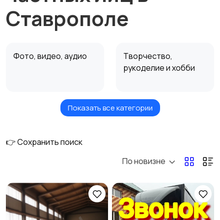
Ставрополе
Фото, видео, аудио
Творчество,
рукоделие и хобби
Показать все категории
Недвижимость
Ремонт и
строительство
👉 Сохранить поиск
По новизне
Ремонт и установка
Ремонт авто
техники