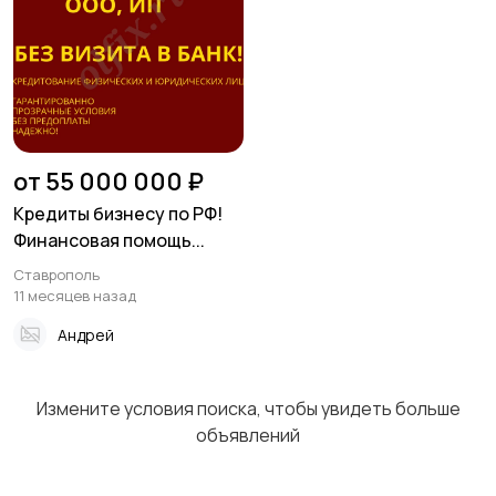
Спорт и отдых
Красота и здоровье
Стройматериалы и
Хэндмейд
от 55 000 000 ₽
инструменты
Кредиты бизнесу по РФ!
Финансовая помощь...
Ставрополь
Транспорт
Мода и стиль
11 месяцев назад
Андрей
Для Бизнеса
Животные
Измените условия поиска, чтобы увидеть больше
объявлений