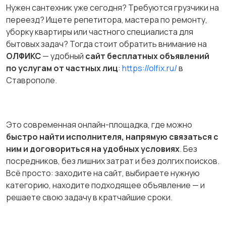
Нужен сантехник уже сегодня? Требуются грузчики на
Хобби и развлечения
Электроника
переезд? Ищете репетитора, мастера по ремонту,
уборку квартиры или частного специалиста для
бытовых задач? Тогда стоит обратить внимание на
ОЛФИКС
— удобный
сайт бесплатных объявлений
по услугам от частных лиц
:
https://olfix.ru/
в
Для дома и дачи
Услуги
1
Ставрополе.
Это современная онлайн-площадка, где можно
Детские товары
быстро найти исполнителя, напрямую связаться с
ним и договориться на удобных условиях
. Без
посредников, без лишних затрат и без долгих поисков.
Всё просто: заходите на сайт, выбираете нужную
категорию, находите подходящее объявление — и
решаете свою задачу в кратчайшие сроки.