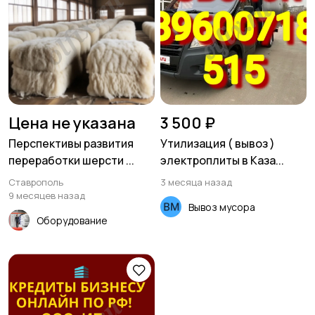
Услуги красоты
Перевозки и курьеры
Хозяйство и уборка
Репетиторы и
обучение
Цена не указана
3 500 ₽
Перспективы развития
Утилизация ( вывоз )
переработки шерсти ...
электроплиты в Каза...
Юристы
Услуги аренды
Ставрополь
3 месяца назад
9 месяцев назад
Вывоз мусора
Оборудование
Тренеры
Работа/Вакансии