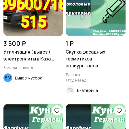
Хозяйство и уборка
Репетиторы и
обучение
3 500 ₽
1 ₽
Утилизация ( вывоз )
Скупка фасадных
электроплиты в Каза...
герметиков:
Юристы
Услуги аренды
полиуретанов...
3 месяца назад
Туринск
Вывоз мусора
1 год назад
Екатерина
Тренеры
Работа/Вакансии
Спорт и отдых
Красота и здоровье