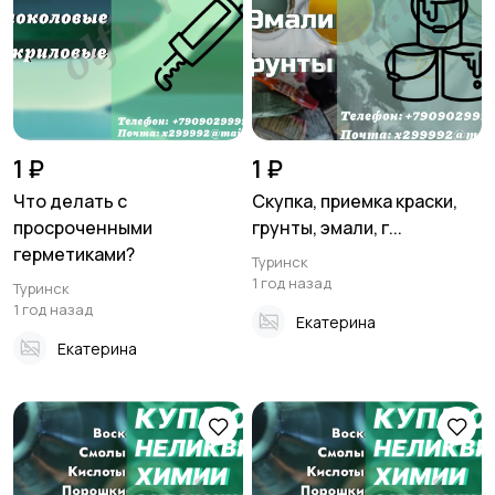
Хобби и развлечения
Электроника
Для дома и дачи
Услуги
1 ₽
1 ₽
Что делать с
Скупка, приемка краски,
просроченными
грунты, эмали, г...
герметиками?
Туринск
Детские товары
1 год назад
Туринск
1 год назад
Екатерина
Екатерина