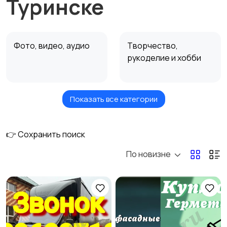
Туринске
Фото, видео, аудио
Творчество,
рукоделие и хобби
Показать все категории
Недвижимость
Ремонт и
строительство
👉 Сохранить поиск
По новизне
Ремонт и установка
Ремонт авто
техники
Услуги красоты
Перевозки и курьеры