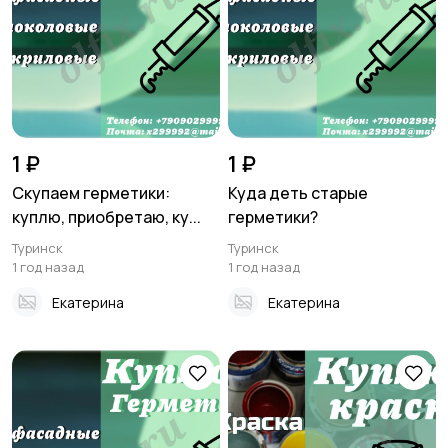
Стройматериалы и
Хэндмейд
инструменты
11
1 ₽
1 ₽
Скупаем герметики:
Куда деть старые
куплю, приобретаю, ку...
герметики?
Транспорт
Мода и стиль
Туринск
Туринск
1 год назад
1 год назад
Екатерина
Екатерина
Для Бизнеса
Животные