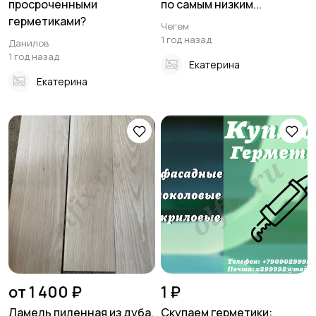
просроченными
по самым низким...
герметиками?
Чегем
1 год назад
Данилов
1 год назад
Екатерина
Екатерина
от 1 400 ₽
1 ₽
Ламель пиленная из дуба,
Скупаем герметики: