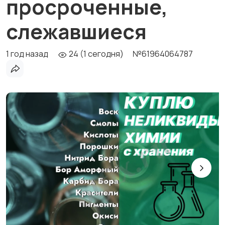
просроченные,
слежавшиеся
1 год назад
24 (1 сегодня)
№61964064787