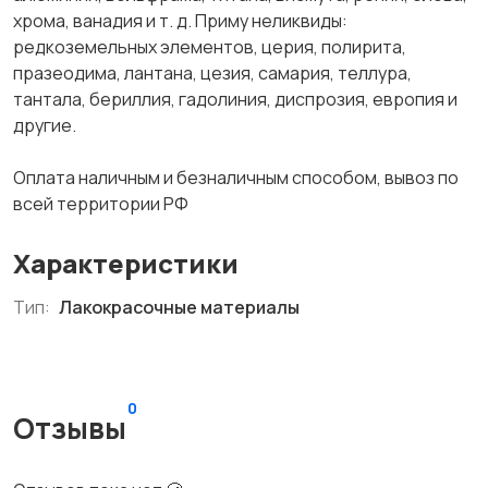
хрома, ванадия и т. д. Приму неликвиды:
редкоземельных элементов, церия, полирита,
празеодима, лантана, цезия, самария, теллура,
тантала, бериллия, гадолиния, диспрозия, европия и
другие.
Оплата наличным и безналичным способом, вывоз по
всей территории РФ
Характеристики
Тип:
Лакокрасочные материалы
0
Отзывы