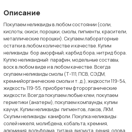
Описание
Покупаем неликвиды в любом состоянии (соли,
кислоты, окиси, порошки, смолы, пигменты, красители,
металлические порошки). Скупаем лабораторные
остатки в любом количестве и качестве. Купим
неликвиды: бор аморфный, карбид бора, нитрид бора.
Куплю неликвидный: парафин, модельные составы,
воск в любом виде и в любом качестве. Всегда
скупаем неликвиды смолы (Т-111, ПСВ, СЭДМ,
кремнийорганические смолы и т. д.), жидкости 119-54,
жидкость 119-55, приобретем фторорганические
жидкости. Всегда покупаем любые клеи, покупаем
герметики (анатерм), покупаем компаунды, купим
каучук. Купим неликвиды: пигментов, лаков, ЛКМ.
Скупим неликвиды: канифоли. Покупка неликвиды:
солей никеля, молибдена, кобальта, кремния,
алюминия, вольфрама, титана, висмута, рения, олова,