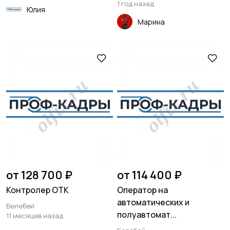
1 год назад
Юлия
Марина
от 128 700 ₽
от 114 400 ₽
Контролер ОТК
Оператор на
автоматических и
Белебей
полуавтомат...
11 месяцев назад