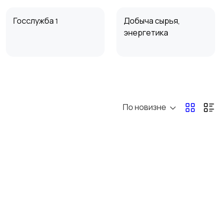
Госслужба
Добыча сырья,
1
энергетика
Магазины
Маркетинг и реклама
4
По новизне
Перевозки, склад,
Продажи
3
закупки
4
Страхование
Строительство и
ремонт