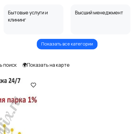
Бытовые услуги и
Высший менеджмент
клининг
Показать все категории
Информационные
Искусство и
технологии
развлечения
2
1
ь поиск
🌍Показать на карте
Образование и наука
Офисный персонал
2
Сельское хозяйство
Спорт и красота
1