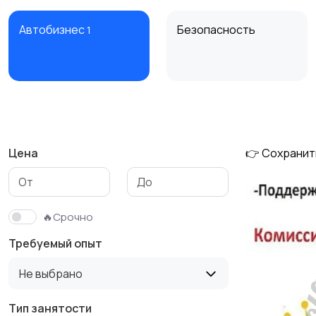
Автобизнес
Безопасность
1
Домашний персонал
Издательства и СМИ
1
Цена
👉 Сохранит
Медицина
Начало карьеры
1
9
🔥Срочно
Требуемый опыт
Производство
Рестораны и
Не выбрано
1
общепит
9
Тип занятости