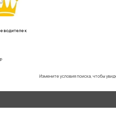
Управление
Финансы
3
персоналом
1
е водителе к
ор
Измените условия поиска, чтобы уви