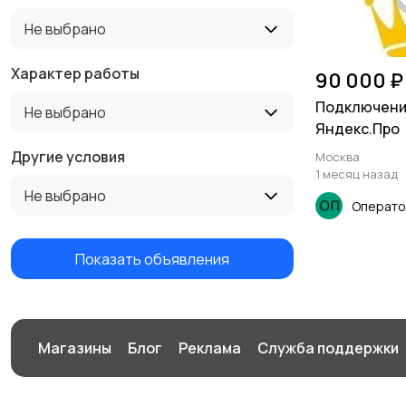
Не выбрано
Туризм и гостиницы
Управление
недвижимостью
Характер работы
90 000 ₽
Подключени
Не выбрано
Яндекс.Про
Другие условия
Москва
1 месяц назад
Не выбрано
Операт
Показать объявления
Магазины
Блог
Реклама
Служба поддержки