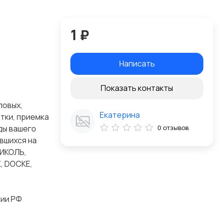
1 ₽
Написать
Показать контакты
ловых,
Екатерина
тки, приемка
ды вашего
0 отзывов
вшихся на
НИКОЛЬ,
X, DOCKE,
рии РФ