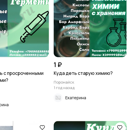
1 ₽
ь с просроченными
Куда деть старую химию?
ами?
Поронайск
1 год назад
Екатерина
рина