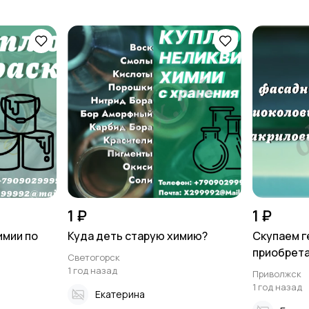
1 ₽
1 ₽
имии по
Куда деть старую химию?
Скупаем г
приобретаю
Светогорск
1 год назад
Приволжск
1 год назад
Екатерина