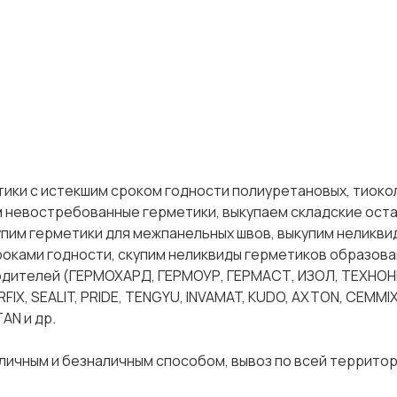
ики с истекшим сроком годности полиуретановых, тиоко
ем невостребованные герметики, выкупаем складские оста
упим герметики для межпанельных швов, выкупим неликви
оками годности, скупим неликвиды герметиков образова
водителей (ГЕРМОХАРД, ГЕРМОУР, ГЕРМАСТ, ИЗОЛ, ТЕХНО
IX, SEALIT, PRIDE, TENGYU, INVAMAT, KUDO, AXTON, CEMMI
TAN и др.
личным и безналичным способом, вывоз по всей террито