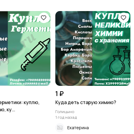
1 ₽
ерметики: куплю,
Куда деть старую химию?
, ку...
Голицыно
1 год назад
Екатерина