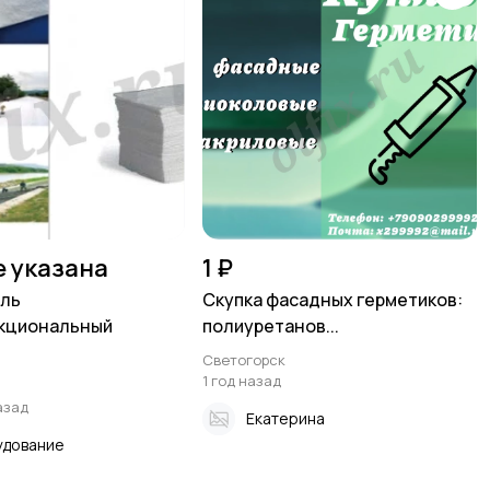
е указана
1 ₽
иль
Скупка фасадных герметиков:
кциональный
полиуретанов...
Светогорск
1 год назад
азад
Екатерина
дование