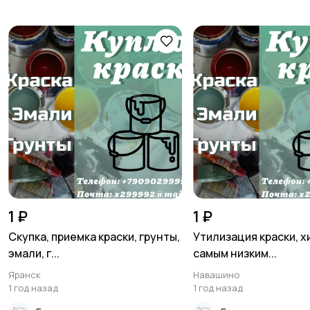
1 ₽
1 ₽
Скупка, приемка краски, грунты,
Утилизация краски, х
эмали, г...
самым низким...
Яранск
Навашино
1 год назад
1 год назад