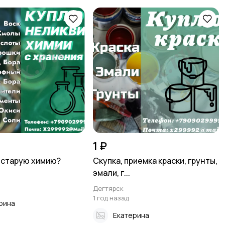
1 ₽
 старую химию?
Скупка, приемка краски, грунты,
эмали, г...
Дегтярск
1 год назад
рина
Екатерина