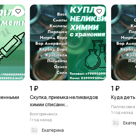
1 ₽
1 ₽
оченными
Скупка, приемка неликвидов
Куда деть
химии списанн...
Палласовка
1 год назад
Волгореченск
1 год назад
Екате
Екатерина