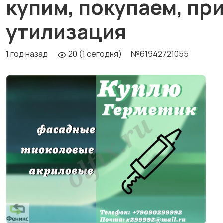
купим, покупаем, пр
утилизация
1 год назад
20 (1 сегодня)
№61942721055