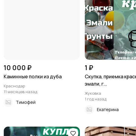
10 000 ₽
1 ₽
Каминные полки из дуба
Скупка, приемка краск
эмали, г...
Краснодар
11 месяцев назад
Жуковка
1 год назад
Тимофей
Екатерина