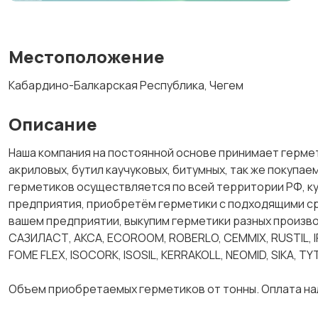
Местоположение
Кабардино-Балкарская Республика, Чегем
Описание
Наша компания на постоянной основе принимает гермет
акриловых, бутил каучуковых, битумных, так же покупа
герметиков осуществляется по всей территории РФ, к
предприятия, приобретём герметики с подходящими ср
вашем предприятии, выкупим герметики разных произ
САЗИЛАСТ, АКСА, ECOROOM, ROBERLO, CEMMIX, RUSTIL, IRF
FOME FLEX, ISOCORK, ISOSIL, KERRAKOLL, NEOMID, SIKA, TY
Объем приобретаемых герметиков от тонны. Оплата на