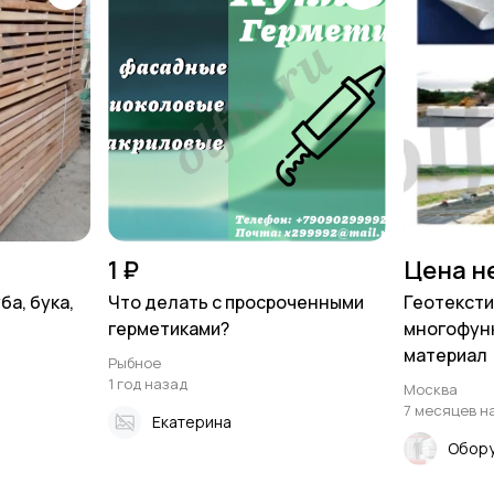
1 ₽
Цена н
а, бука,
Что делать с просроченными
Геотекст
герметиками?
многофун
материал
Рыбное
1 год назад
Москва
7 месяцев н
Екатерина
Обору