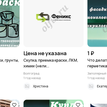
Цена не указана
1 ₽
и, грунты,
Скупка, приемка краски, ЛКМ,
Что делат
химии (нели...
герметик
Волгоград
Заполярный
1 год назад
1 год назад
Христина
Екате