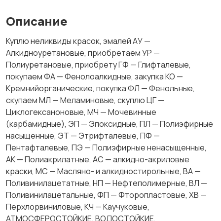
Описание
Куплю неликвиды красок, эмалей АУ —
Алкидноуретановые, приобретаем УР —
Полиуретановые, приобрету ГФ — Глифталевые,
покупаем ФА — Фенолоалкидные, закупка КО —
Кремнийорганические, покупка ФЛ — Фенольные,
скупаем МЛ — Меламиновые, скуплю ЦГ —
Циклогексаноновые, МЧ — Мочевинные
(карбамидные), ЭП — Эпоксидные, ПЛ — Полиэфирные
насыщенные, ЭТ — Этрифталевые, ПФ —
Пентафталевые, ПЭ — Полиэфирные ненасыщенные,
АК — Полиакрилатные, АС — алкидно-акриловые
краски, МС — Масляно- и алкидностирольные, ВА —
Поливинилацетатные, НП — Нефтеполимерные, ВЛ —
Поливинилацетальные, ФП — Фторопластовые, ХВ —
Перхлорвиниловые, КЧ — Каучуковые,
АТМОСФЕРОСТОЙКИЕ, ВОДОСТОЙКИЕ,