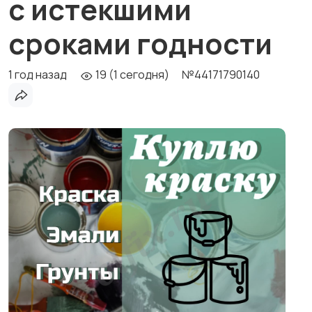
с истекшими
сроками годности
1 год назад
19 (1 сегодня)
№44171790140