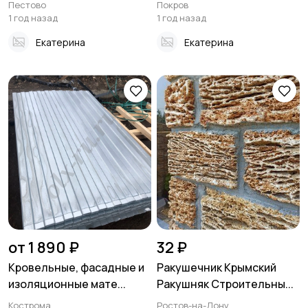
Пестово
Покров
1 год назад
1 год назад
Екатерина
Екатерина
от 1 890 ₽
32 ₽
Кровельные, фасадные и
Ракушечник Крымский
изоляционные мате...
Ракушняк Строительны...
Кострома
Ростов-на-Дону