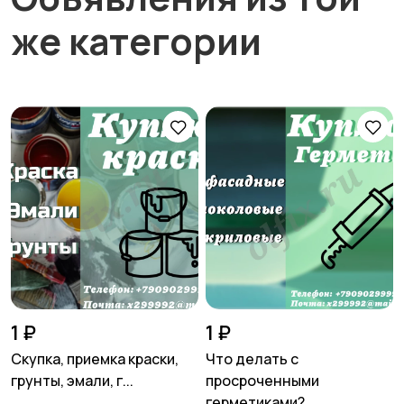
же категории
1 ₽
1 ₽
Скупка, приемка краски,
Что делать с
грунты, эмали, г...
просроченными
герметиками?