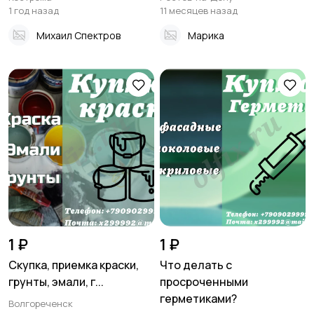
1 год назад
11 месяцев назад
Михаил Спектров
Марика
1 ₽
1 ₽
Скупка, приемка краски,
Что делать с
грунты, эмали, г...
просроченными
герметиками?
Волгореченск