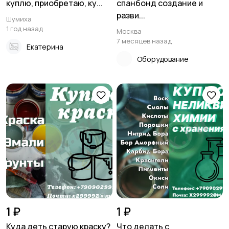
куплю, приобретаю, ку...
спанбонд создание и
разви...
Шумиха
1 год назад
Москва
7 месяцев назад
Екатерина
Оборудование
1 ₽
1 ₽
Куда деть старую краску?
Что делать с