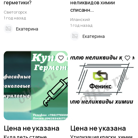
герметики?
неликвидов химии
списанн...
Светогорск
1 год назад
Иланский
1 год назад
Екатерина
Екатерина
Цена не указана
Цена не указана
Куда деть старые
Утилизация краски, химии