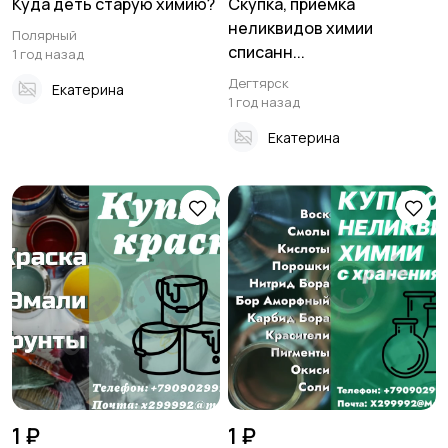
Куда деть старую химию?
Скупка, приемка
неликвидов химии
Полярный
списанн...
1 год назад
Дегтярск
Екатерина
1 год назад
Екатерина
1 ₽
1 ₽