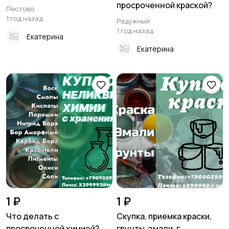
просроченной краской?
Пестово
1 год назад
Радужный
1 год назад
Екатерина
Екатерина
1 ₽
1 ₽
Что делать с
Скупка, приемка краски,
просроченной химией?
грунты, эмали, г...