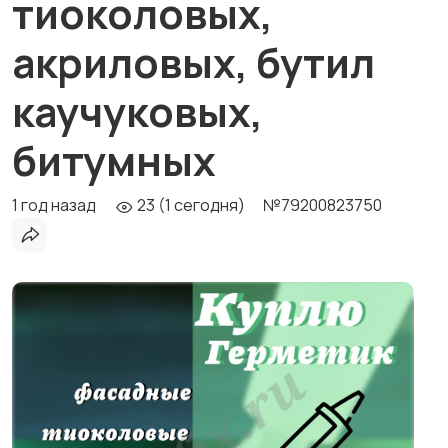
тиоколовых,
акриловых, бутил
каучуковых,
битумных
1 год назад
23 (1 сегодня)
№79200823750