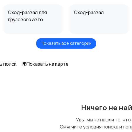
Сход-развал для
Сход-развал
грузового авто
Показать все категории
Двигатель
Кузовной ремонт
3
ь поиск
🌍Показать на карте
Подвеска
Трансмиссия
1
Ничего не на
Тюнинг
Тонировка и
Увы, мы не нашли то, что
автовинил
Смягчите условия поиска и поп