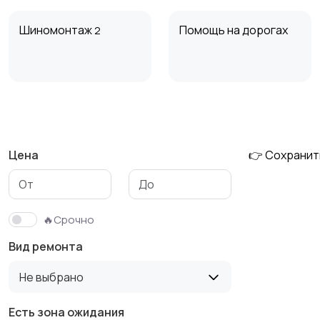
Шиномонтаж
Помощь на дорогах
2
Кондиционеры и
Техническое
отопление
обслуживание
Цена
👉 Сохранит
Ремонт спецтехники
Диагностика
10
🔥Срочно
Вид ремонта
Ремонт мототехники
Электрооборудован
Не выбрано
ие
Есть зона ожидания