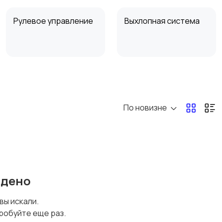
Рулевое управление
Выхлопная система
Замена стекла
Ремонт грузовых
авто
По новизне
Шиномонтаж
Тормозная система
грузовых
автомобилей
йдено
Переоборудование
Техническое
 вы искали.
транспортных
обслуживание
робуйте еще раз.
средств
газового