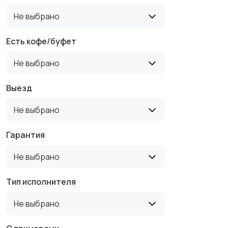
Не выбрано
Детейлинг
Хромирование
Есть кофе/буфет
Не выбрано
Мойка и уход за авто
Ремонт шин и дисков
Выезд
Не выбрано
Гарантия
Установка
Газовое
Не выбрано
допоборудования
оборудование
Тип исполнителя
Другое
Перегон авто
Не выбрано
3