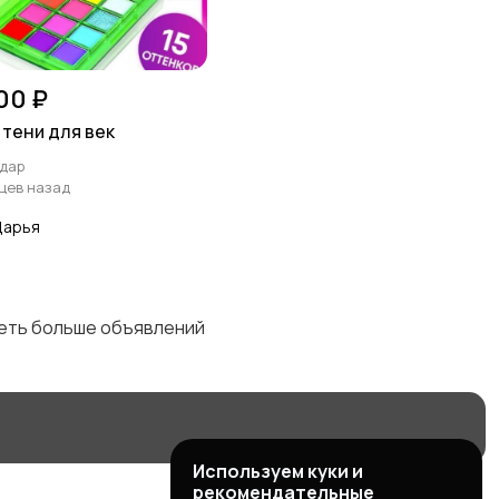
00 ₽
 тени для век
дар
яцев назад
Дарья
деть больше объявлений
Используем куки и
рекомендательные