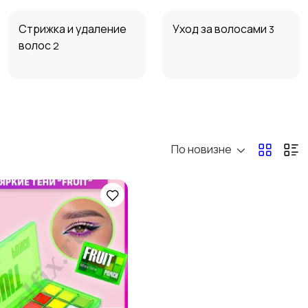
Стрижка и удаление
Уход за волосами
3
волос
2
Средства для
Другое
14
гигиены
4
По новизне