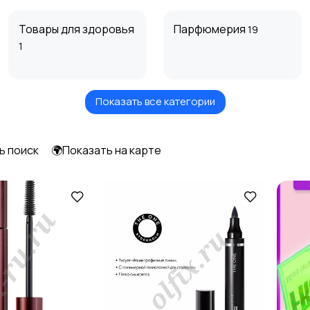
Товары для здоровья
Парфюмерия
19
1
Показать все категории
Тату и татуаж
Солярии и загар
ь поиск
🌍Показать на карте