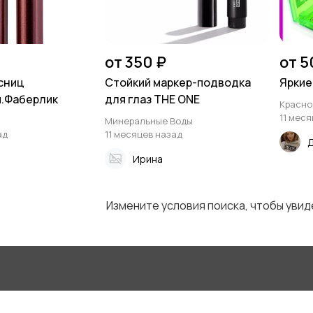
от 350 ₽
от 5
сниц
Стойкий маркер-подводка
Яркие
.Фаберлик
для глаз THE ONE
Красно
11 мес
Минеральные Воды
ад
11 месяцев назад
Ирина
Измените условия поиска, чтобы уви