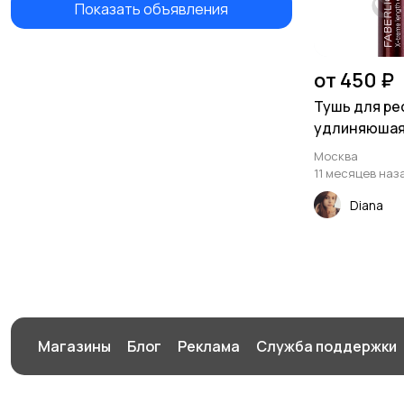
Показать объявления
от 450 ₽
Тушь для ре
удлиняюшая
Москва
11 месяцев наз
Diana
Магазины
Блог
Реклама
Служба поддержки