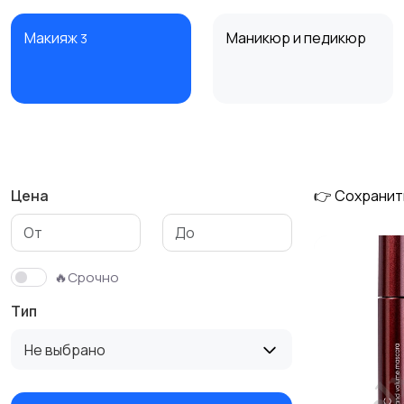
Макияж
Маникюр и педикюр
3
Уход за кожей
Фены и укладка
4
Цена
👉 Сохранит
🔥Срочно
Тип
Не выбрано