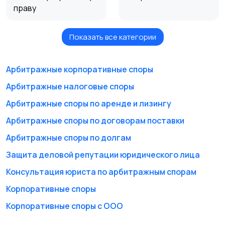
праву
Показать все категории
Таможенные споры
Апостиль и
легализация
документов
Арбитражные корпоративные споры
Арбитражные налоговые споры
Другое
Представительство
Арбитражные споры по аренде и лизингу
в суде
Арбитражные споры по договорам поставки
Арбитражные споры по долгам
Защита деловой репутации юридического лица
Юридические
Арбитражные споры
документы
Консультация юриста по арбитражным спорам
Корпоративные споры
Корпоративные споры с ООО
Юридическое
Проверка