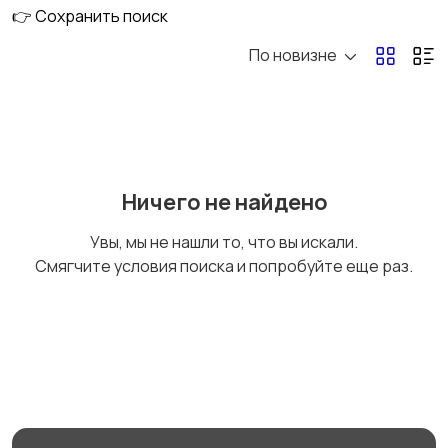
сопровождение
документов и
👉 Сохранить поиск
сделок
договоров
По новизне
Абонентское
Семейные споры
юридическое
обслуживание и
сопровождение
бизнеса
Ничего не найдено
Взыскание долгов
Защита прав
потребителей
Увы, мы не нашли то, что вы искали.
Смягчите условия поиска и попробуйте еще раз.
Помощь в
Жилищные споры
регистрации ООО и
ИП
Исполнительное
Работа с договорами