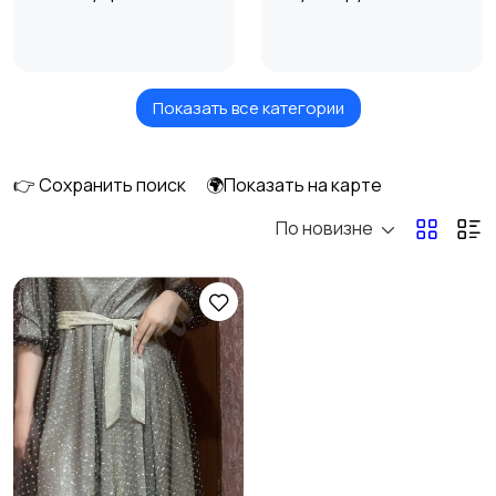
Показать все категории
Будущим мамам
Верхняя одежда
6
👉 Сохранить поиск
🌍Показать на карте
По новизне
Головные уборы
Домашняя одежда
2
Комбинезоны
Купальники