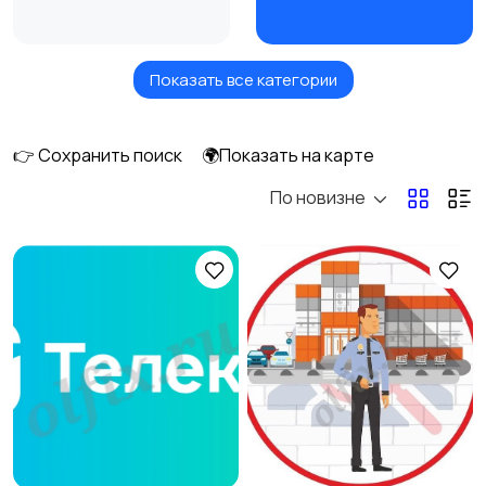
Показать все категории
Бытовые услуги и
Высший менеджмент
клининг
1
👉 Сохранить поиск
🌍Показать на карте
По новизне
Госслужба
Добыча сырья,
2
энергетика
1
Домашний персонал
Издательства и СМИ
3
Информационные
Искусство и