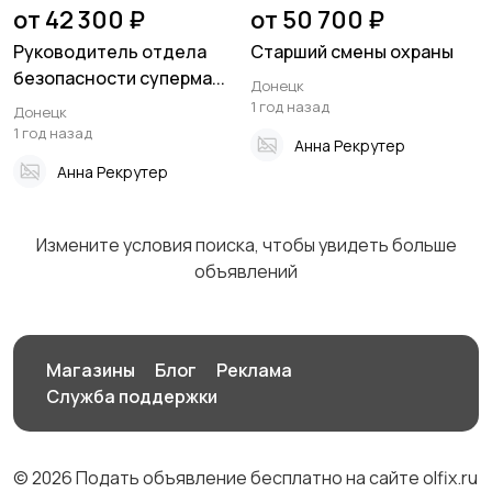
от 42 300 ₽
от 50 700 ₽
закупки
17
Руководитель отдела
Старший смены охраны
безопасности суперма...
Донецк
1 год назад
Донецк
Производство
Рестораны и
68
1 год назад
общепит
28
Анна Рекрутер
Анна Рекрутер
Сельское хозяйство
Спорт и красота
Измените условия поиска, чтобы увидеть больше
1
3
объявлений
Страхование
Строительство и
Магазины
Блог
Реклама
1
ремонт
Служба поддержки
© 2026 Подать объявление бесплатно на сайте olfix.ru