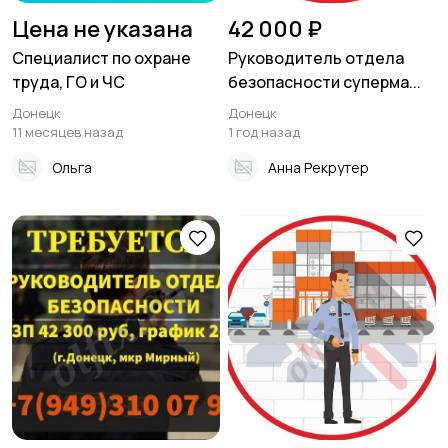
технологии
развлечения
23
1
Цена не указана
42 000 ₽
Специалист по охране
Руководитель отдела
труда, ГО и ЧС
безопасности суперма...
Магазины
Маркетинг и реклама
14
Донецк
Донецк
25
11 месяцев назад
1 год назад
Ольга
Анна Рекрутер
Медицина
Начало карьеры
1
26
Образование и наука
Офисный персонал
16
Перевозки, склад,
Продажи
8