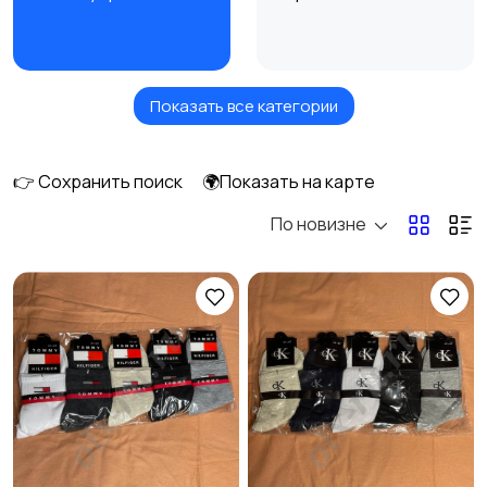
Показать все категории
Головные уборы
Домашняя одежда
1
👉 Сохранить поиск
🌍Показать на карте
По новизне
Комбинезоны
Нижнее белье
1
Обувь
Пиджаки и костюмы
6