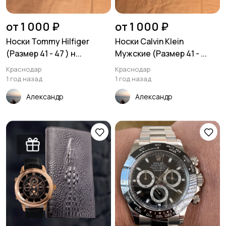
Рубашки
Свитеры и толстовки
1
от 1 000 ₽
от 1 000 ₽
Носки Tommy Hilfiger
Носки Calvin Klein
(Размер 41 - 47 ) н...
Мужские (Размер 41 - ...
Спецодежда
Спортивная одежда
1
Краснодар
Краснодар
1 год назад
1 год назад
Александр
Александр
Футболки и поло
Штаны и шорты
5
Другое