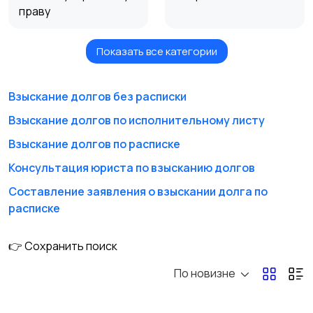
праву
Показать все категории
Таможенные споры
Апостиль и
легализация
документов
Взыскание долгов без расписки
Взыскание долгов по исполнительному листу
Другое
Представительство
Взыскание долгов по расписке
в суде
Консультация юриста по взысканию долгов
Составление заявления о взыскании долга по
расписке
Юридические
Арбитражные споры
документы
👉 Сохранить поиск
По новизне
Юридическое
Проверка