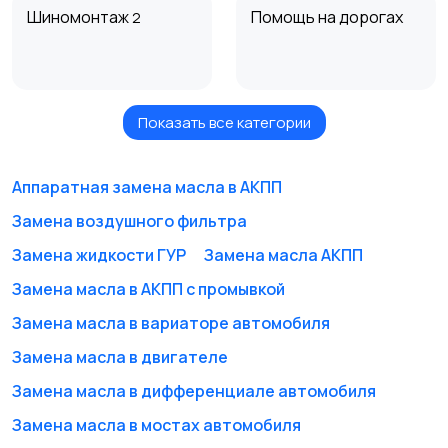
Шиномонтаж
Помощь на дорогах
2
Показать все категории
Сход-развал для
Сход-развал
грузового авто
Аппаратная замена масла в АКПП
Замена воздушного фильтра
Рулевое управление
Выхлопная система
Замена жидкости ГУР
Замена масла АКПП
Замена масла в АКПП с промывкой
Замена масла в вариаторе автомобиля
Замена масла в двигателе
Кондиционеры и
Техническое
отопление
обслуживание
Замена масла в дифференциале автомобиля
Замена масла в мостах автомобиля