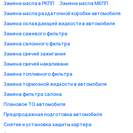
Замена масла в РКПП
Замена масла МКПП
Двигатель
Кузовной ремонт
3
Замена масла раздаточной коробки автомобиля
Замена охлаждающей жидкости в автомобиле
Замена сажевого фильтра
Замена стекла
Ремонт грузовых
Замена салонного фильтра
авто
Замена свечей зажигания
Замена свечей накаливани
Замена топливного фильтра
Ремонт спецтехники
Диагностика
Замена тормозной жидкости в автомобиле
10
Замена фильтра салона
Плановое ТО автомобиля
Подвеска
Трансмиссия
1
Предпродажная подготовка автомобиля
Снятие и установка защиты картера