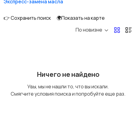
Экспресс-замена масла
Шиномонтаж
Тормозная система
👉 Сохранить поиск
🌍Показать на карте
грузовых
автомобилей
По новизне
Ремонт мототехники
Электрооборудован
ие
Ничего не найдено
Тюнинг
Тонировка и
Увы, мы не нашли то, что вы искали.
автовинил
Смягчите условия поиска и попробуйте еще раз.
Переоборудование
Техническое
транспортных
обслуживание
средств
газового