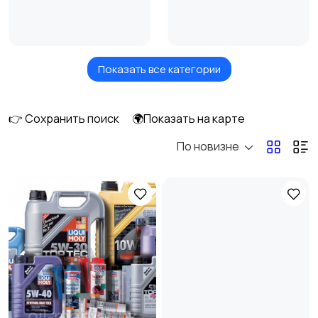
Показать все категории
Масла и автохимия
Автоэлектроника и
2
GPS
2
👉 Сохранить поиск
🌍Показать на карте
По новизне
Аксессуары и
Аудио и видео
1
инструменты
2
Противоугонные
Багажные системы и
устройства
прицепы