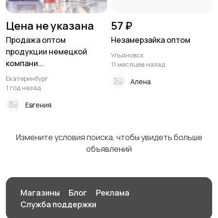
Мотоэкипировка
Другое
2867
Цена не указана
57 ₽
Продажа оптом
Незамерзайка оптом
продукции немецкой
Ульяновск
компани...
11 месяцев назад
Екатеринбург
Алена
1 год назад
Евгения
Измените условия поиска, чтобы увидеть больше
объявлений
Магазины
Блог
Реклама
Служба поддержки