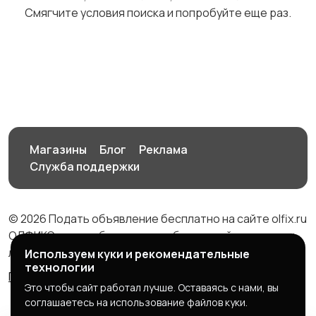
Смягчите условия поиска и попробуйте еще раз.
Проектирование
Плиточные работы
металлоконструкций
1
Вентиляция
Поверка счетчиков
Магазины
Блог
Реклама
Служба поддержки
Потолки
Демонтаж
1
металлоконструкций
© 2026 Подать объявление бесплатно на сайте olfix.ru
ОЛФИКС - доска беспалтных объявлений от частных
лиц и компаний
Используем куки и рекомендательные
технологии
Правила сервиса
Политика конфиденциальности
Стекольные услуги
Окна и балконы
Это чтобы сайт работал лучше. Оставаясь с нами, вы
соглашаетесь на использование файлов куки.