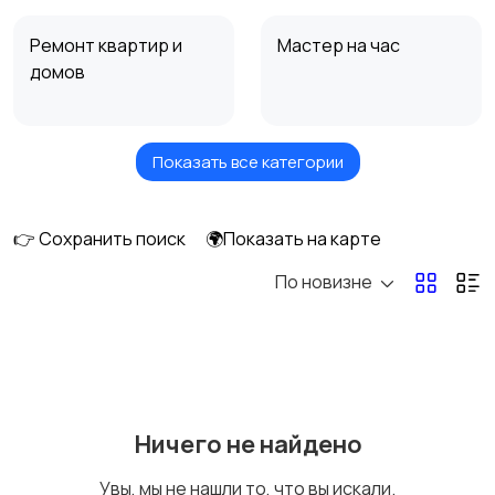
Ремонт квартир и
Мастер на час
домов
Показать все категории
Водоснабжение и
Электромонтажные
канализация
работы
6
👉 Сохранить поиск
🌍Показать на карте
По новизне
Сантехнические
Полы и напольные
работы и отопление
покрытия
Обои и малярные
Дорожное
Ничего не найдено
работы
строительство
2
Увы, мы не нашли то, что вы искали.