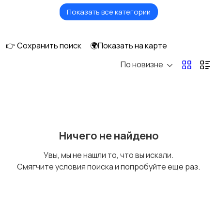
Показать все категории
Обучение мастеров
Репетитор по
для салонов красоты
математике
👉 Сохранить поиск
🌍Показать на карте
По новизне
Подготовка к
Подготовка к
экзаменам по
экзаменам по
математике
английскому языку
1
Обучение маникюру и
Подготовка к школе
1
Ничего не найдено
педикюру
Увы, мы не нашли то, что вы искали.
Смягчите условия поиска и попробуйте еще раз.
Логопеды
Обществознание