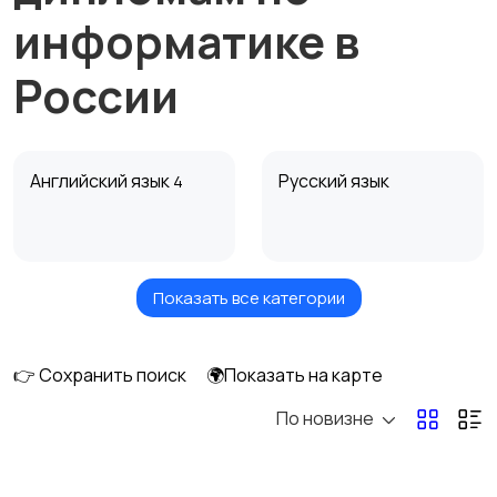
информатике в
России
Английский язык
Русский язык
4
Показать все категории
Обучение мастеров
Репетитор по
для салонов красоты
математике
👉 Сохранить поиск
🌍Показать на карте
По новизне
Подготовка к
Подготовка к
экзаменам по
экзаменам по
математике
английскому языку
1