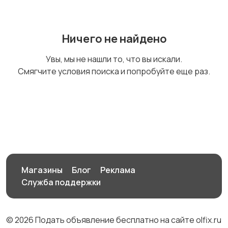
Обучение маникюру и
Подготовка к школе
1
Ничего не найдено
педикюру
Увы, мы не нашли то, что вы искали.
Смягчите условия поиска и попробуйте еще раз.
Логопеды
Обществознание
История
Химия
1
Магазины
Блог
Реклама
Служба поддержки
Биология
Физика
© 2026 Подать объявление бесплатно на сайте olfix.ru