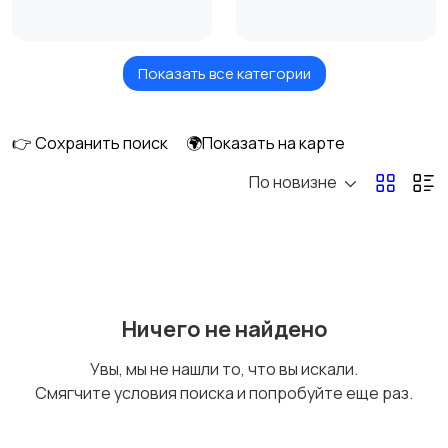
Показать все категории
Продажа комнаты
Продажа участка
12
👉 Сохранить поиск
🌍Показать на карте
По новизне
Коммерческая
Прочие строения
7
недвижимость
5
Аренда квартиры
Аренда комнаты
Ничего не найдено
длительно
длительно
9
Увы, мы не нашли то, что вы искали.
Смягчите условия поиска и попробуйте еще раз.
Аренда дома
Аренда квартиры