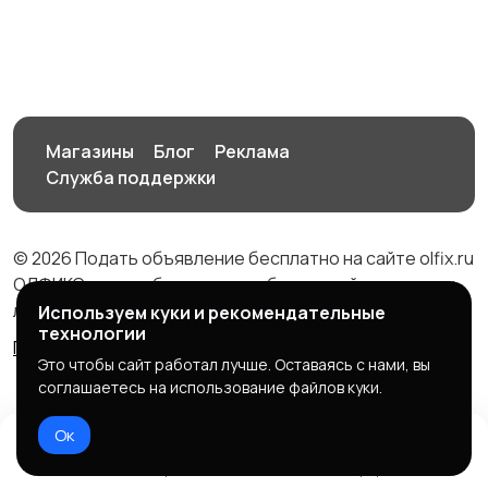
длительно
посуточно
18
Аренда комнаты
Аренда дома
посуточно
посуточно
2
3
Магазины
Блог
Реклама
Служба поддержки
© 2026 Подать объявление бесплатно на сайте olfix.ru
ОЛФИКС - доска беспалтных объявлений от частных
лиц и компаний
Используем куки и рекомендательные
технологии
Правила сервиса
Политика конфиденциальности
Это чтобы сайт работал лучше. Оставаясь с нами, вы
соглашаетесь на использование файлов куки.
Ок
Домой
Избранное
Добавить
Чат
Профиль