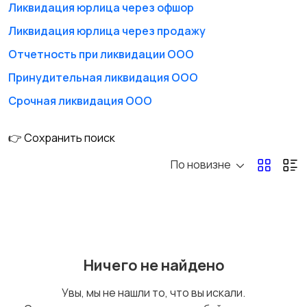
Ликвидация юрлица через офшор
Юридическое
Проверка
Ликвидация юрлица через продажу
сопровождение
документов и
сделок
договоров
Отчетность при ликвидации ООО
Принудительная ликвидация ООО
Абонентское
Семейные споры
Срочная ликвидация ООО
юридическое
обслуживание и
👉 Сохранить поиск
сопровождение
бизнеса
По новизне
Взыскание долгов
Защита прав
потребителей
Помощь в
Жилищные споры
Ничего не найдено
регистрации ООО и
ИП
Увы, мы не нашли то, что вы искали.