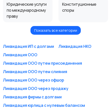
Юридические услуги
Конституционные
по международному
споры
праву
Показать все категории
Таможенные споры
Апостиль и
легализация
документов
Ликвидация ИП с долгами
Ликвидация НКО
Ликвидация ООО
Другое
Представительство
Ликвидация ООО путем присоединения
в суде
Ликвидация ООО путем слияния
Ликвидация ООО через офшор
Ликвидация ООО через продажу
Юридические
Арбитражные споры
документы
Ликвидация фирмы с долгами
Ликвидация юрлица с нулевым балансом