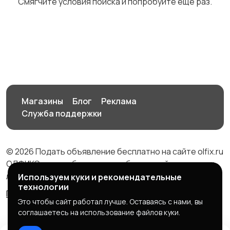
Смягчите условия поиска и попробуйте еще раз.
Исполнительное
Работа с договорами
производство
на выполнение работ
Трудовые споры
Наследственные
споры
Магазины
Блог
Реклама
Служба поддержки
Регистрационные
Кредитные споры
услуги
© 2026 Подать объявление бесплатно на сайте olfix.ru
ОЛФИКС - доска беспалтных объявлений от частных
лиц и компаний
Используем куки и рекомендательные
технологии
Правила сервиса
Политика конфиденциальности
Административные
Земельные споры
Это чтобы сайт работал лучше. Оставаясь с нами, вы
споры
соглашаетесь на использование файлов куки.