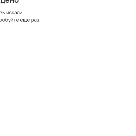
 вы искали.
Автомобильные
Адвокаты
робуйте еще раз.
споры
Оценка рисков
Реорганизация
организации
юридических лиц
Тендеры
Миграционные споры