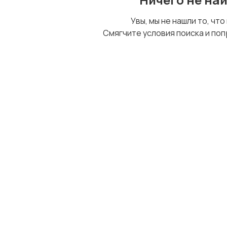
Увы, мы не нашли то, что
Внесение изменений
Страховые споры
Смягчите условия поиска и поп
в учредительные
документы компании
Ликвидация
Защита
юридических лиц
интеллектуальных
прав
Проведение
Медицинские споры
независимых
экспертиз