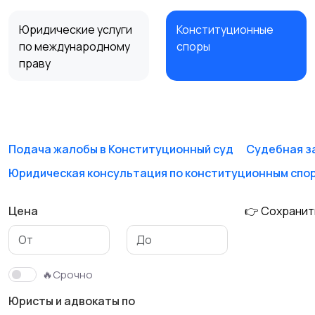
Юридические услуги
Конституционные
по международному
споры
праву
Юридические
Арбитражные споры
документы
Подача жалобы в Конституционный суд
Судебная з
Юридическая консультация по конституционным спо
Взыскание долгов
Защита прав
потребителей
Цена
👉 Сохранит
Трудовые споры
Наследственные
🔥Срочно
споры
Юристы и адвокаты по