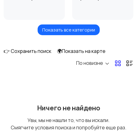
Показать все категории
Акустика, колонки,
Домашние
сабвуферы
кинотеатры
👉 Сохранить поиск
🌍Показать на карте
По новизне
DVD, Blu-ray и
Музыкальные центры
медиаплееры
и магнитолы
MP3-плееры и
Электронные книги
Ничего не найдено
портативное аудио
Увы, мы не нашли то, что вы искали.
Смягчите условия поиска и попробуйте еще раз.