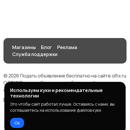
Спутниковое и
Аудиоусилители и
цифровое ТВ
ресиверы
3
Наушники
Микрофоны
3
Магазины
Блог
Реклама
Служба поддержки
Аксессуары
© 2026 Подать объявление бесплатно на сайте olfix.ru
ОЛФИКС - доска беспалтных объявлений от частных
лиц и компаний
Используем куки и рекомендательные
технологии
Правила сервиса
Политика конфиденциальности
Это чтобы сайт работал лучше. Оставаясь с нами, вы
соглашаетесь на использование файлов куки.
Ок